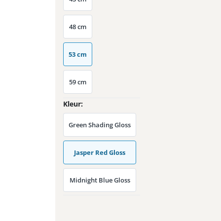
48 cm
53 cm
59 cm
Kleur
Green Shading Gloss
Jasper Red Gloss
Midnight Blue Gloss