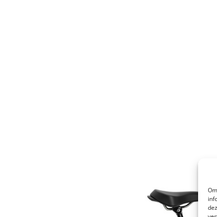
Om 
inf
dez
ver