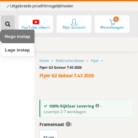
✓
Uitgebreide proefritmogelijkheden
0
YouTube video's
Mijn account
Winkelwagen
Hoge instap
Lage instap
Home
Elektrische fietsen
Flyer
Flyer G2 Gotour 7.43 2026
Flyer G2 Gotour 7.43 2026
-
100% Rijklaar Levering
Levertijd: 2-7 werkdagen
Framemaat
?
43 cm