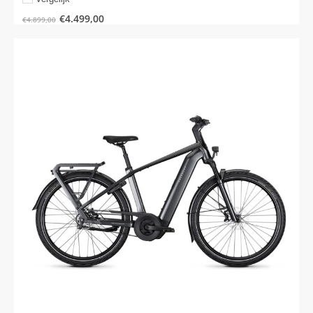
€
4.499,00
€
4.899,00