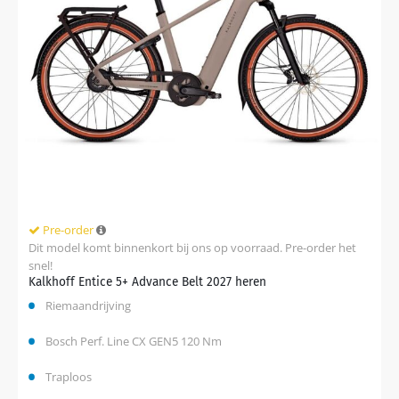
Pre-order
Dit model komt binnenkort bij ons op voorraad. Pre-order het
snel!
Kalkhoff Entice 5+ Advance Belt 2027 heren
Riemaandrijving
Bosch Perf. Line CX GEN5 120 Nm
Traploos