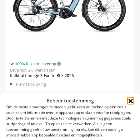
100% Rijklaar Levering
Levertijd: 2-7 werkdagen
Kalkhoff Image 3 Excite BLX 2026
Riemaandrijving
Bosch Perf. Line PX 90 Nm
Beheer toestemming
Om de beste ervaringen te bieden, gebruiken wij technologieën zoals
Traploos
cookies om informatie over je apparaat op te slaan en/of te raadplegen.
Door in te stemmen met deze technologieën kunnen wij gegevens zoals
surfgedrag of unieke ID's op deze site verwerken. Als je geen
Vergelijk
toestemming geeft of uw toestemming intrekt, kan dit een nadelige
invloed hebben op bepaalde functies en mogelijkheden.
€
4.099,00
€
4.399,00