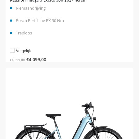
Kalkhoff Image 3 Excite 380 2027 heren
Riemaandrijving
Bosch Perf. Line PX 90 Nm
Traploos
Vergelijk
€
4.099,00
€
4.399,00