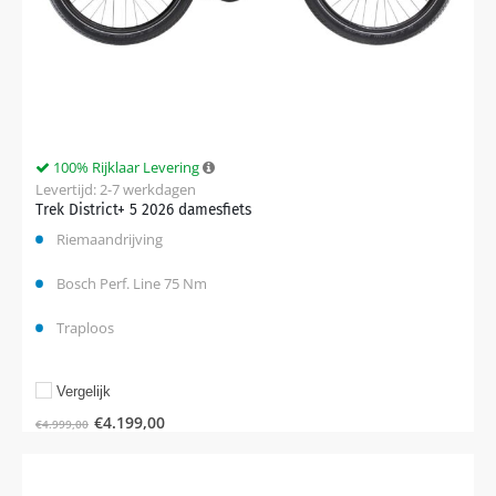
100% Rijklaar Levering
Levertijd: 2-7 werkdagen
Trek District+ 5 2026 damesfiets
Riemaandrijving
Bosch Perf. Line 75 Nm
Traploos
Vergelijk
€
4.199,00
€
4.999,00