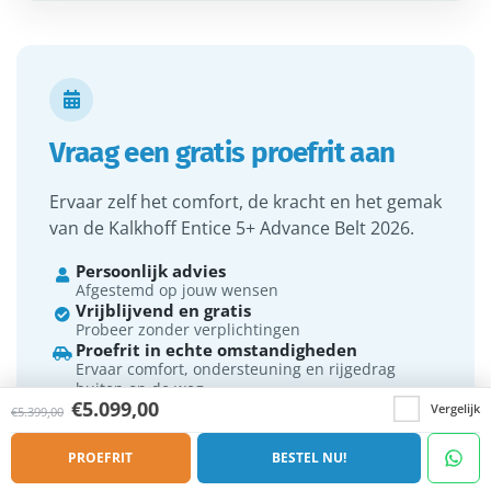

Vraag een gratis proefrit aan
Ervaar zelf het comfort, de kracht en het gemak
van de Kalkhoff Entice 5+ Advance Belt 2026.
Persoonlijk advies

Afgestemd op jouw wensen
Vrijblijvend en gratis

Probeer zonder verplichtingen
Proefrit in echte omstandigheden

Ervaar comfort, ondersteuning en rijgedrag
buiten op de weg.
€
5.099,00
Vergelijk
€
5.399,00
PROEFRIT AANVRAGEN
PROEFRIT
BESTEL NU!