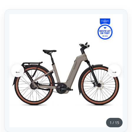
←
→
1
/
15