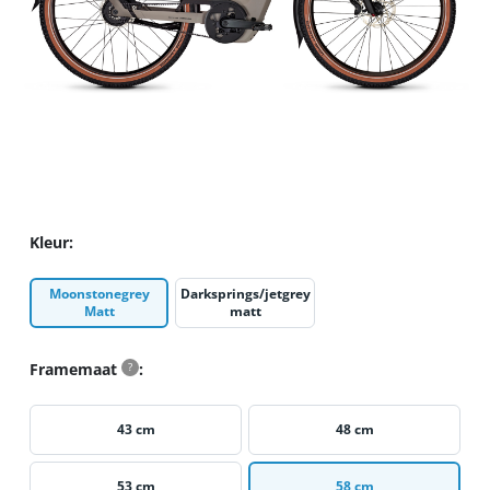
Kleur
Moonstonegrey
Darksprings/jetgrey
Matt
matt
Framemaat
?
43 cm
48 cm
53 cm
58 cm