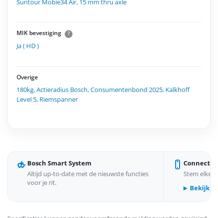
Suntour Mobie34 Air, 15 mm thru axle
MIK bevestiging
?
Ja ( HD )
Overige
180kg
,
Actieradius Bosch
,
Consumentenbond 2025
,
Kalkhoff
Level 5
,
Riemspanner
Bosch Smart System
Connect &
Altijd up-to-date met de nieuwste functies
Stem elke r
voor je rit.
Bekijk d