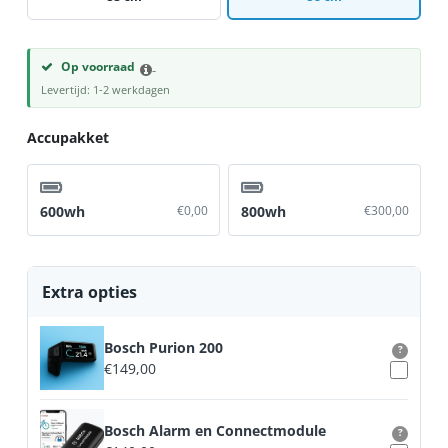
Op voorraad
-
Levertijd: 1-2 werkdagen
Accupakket
600wh
€
0,00
800wh
€
300,00
Extra opties
Bosch Purion 200
?
€
149,00
Bosch Alarm en Connectmodule
?