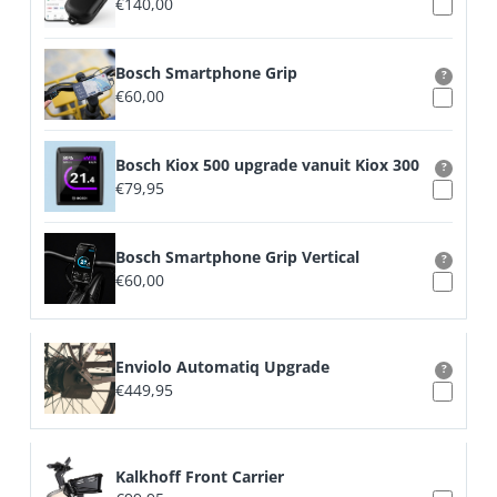
€
140,00
Bosch Smartphone Grip
?
€
60,00
Bosch Kiox 500 upgrade vanuit Kiox 300
?
€
79,95
Bosch Smartphone Grip Vertical
?
€
60,00
Enviolo Automatiq Upgrade
?
€
449,95
Kalkhoff Front Carrier