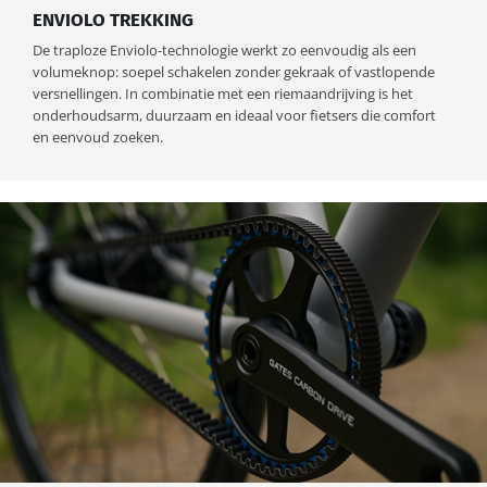
ENVIOLO TREKKING
De traploze Enviolo-technologie werkt zo eenvoudig als een
volumeknop: soepel schakelen zonder gekraak of vastlopende
versnellingen. In combinatie met een riemaandrijving is het
onderhoudsarm, duurzaam en ideaal voor fietsers die comfort
en eenvoud zoeken.