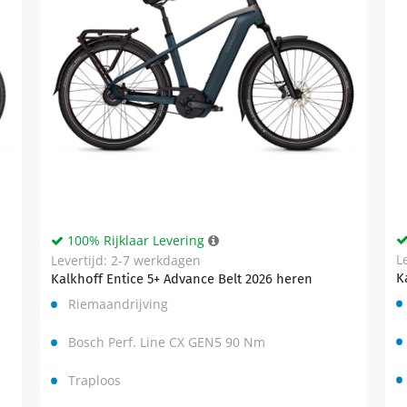
100% Rijklaar Levering
L
Levertijd: 2-7 werkdagen
K
Kalkhoff Entice 5+ Advance Belt 2026 heren
Riemaandrijving
Bosch Perf. Line CX GEN5 90 Nm
Traploos