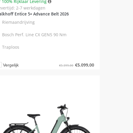
100% Rijklaar Levering
evertijd: 2-7 werkdagen
alkhoff Entice 5+ Advance Belt 2026
Riemaandrijving
Bosch Perf. Line CX GEN5 90 Nm
Traploos
€
5.099,00
Vergelijk
€
5.399,00