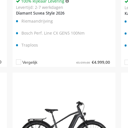
100% Rijklaar Levering
Levertijd: 2-7 werkdagen
L
Diamant Suvea Style 2026
K
Riemaandrijving
Bosch Perf. Line CX GEN5 100Nm
Traploos
0
€
4.999,00
Vergelijk
€
5.599,00