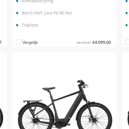
Riemaandrijving
Bosch Perf. Line PX 90 Nm
Traploos
0
€
4.099,00
Vergelijk
€
4.399,00