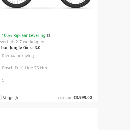
100% Rijklaar Levering
evertijd: 2-7 werkdagen
rban Jungle Ginza 3.0
Riemaandrijving
Bosch Perf. Line 75 Nm
5
€
3.999,00
Vergelijk
€
4.399,00