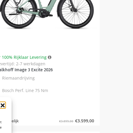
100% Rijklaar Levering
evertijd: 2-7 werkdagen
alkhoff Image 3 Excite 2026
Riemaandrijving
Bosch Perf. Line 75 Nm
5
€
3.599,00
Vergelijk
€
3.899,00
t
te