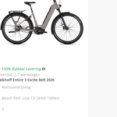
100% Rijklaar Levering
evertijd: 2-7 werkdagen
alkhoff Entice 3 Excite Belt 2026
Riemaandrijving
Bosch Perf. Line CX GEN5 100Nm
5