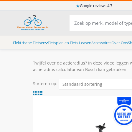
★
Google reviews 4.7
Elektrische Fietsen
Fietsplan en Fiets Leasen
Accessoires
Over Ons
S
Twijfel over de actieradius? In deze video leggen 
actieradius calculator van Bosch kan gebruiken.
Sorteren op: