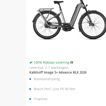
100% Rijklaar Levering
Levertijd: 2-7 werkdagen
Kalkhoff Image 5+ Advance BLX 2026
Riemaandrijving
Bosch Perf. Line PX 90 Nm
Traploos