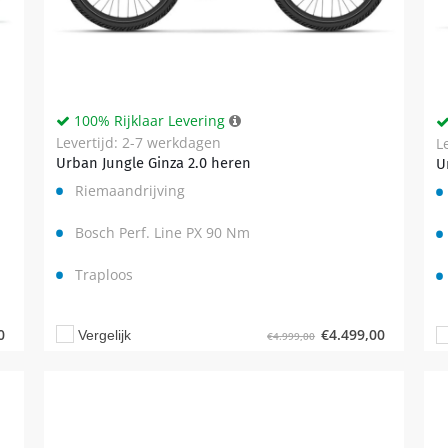
100% Rijklaar Levering
Levertijd: 2-7 werkdagen
L
Urban Jungle Ginza 2.0 heren
U
Riemaandrijving
Bosch Perf. Line PX 90 Nm
Traploos
€
4.499,00
0
Vergelijk
€
4.999,00