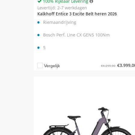
100% Rijklaar Levering
Levertijd: 2-7 werkdagen
Kalkhoff Entice 3 Excite Belt heren 2026
Riemaandrijving
Bosch Perf. Line CX GEN5 100Nm
5
€
3.999,0
Vergelijk
€
4.299,00