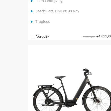
Riemaandrijving
Bosch Perf. Line PX 90 Nm
Traploos
€
4.099,0
Vergelijk
€
4.399,00