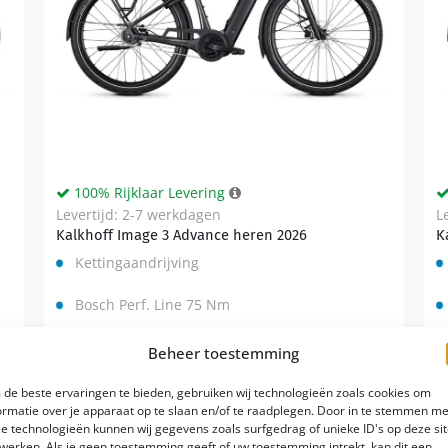
100% Rijklaar Levering
Levertijd: 2-7 werkdagen
L
Kalkhoff Image 3 Advance heren 2026
K
Kettingaandrijving
Bosch Perf. Line 75 Nm
5
Beheer toestemming
de beste ervaringen te bieden, gebruiken wij technologieën zoals cookies om
€
2.999,00
0
Vergelijk
€
3.299,00
ormatie over je apparaat op te slaan en/of te raadplegen. Door in te stemmen me
e technologieën kunnen wij gegevens zoals surfgedrag of unieke ID's op deze si
werken. Als je geen toestemming geeft of uw toestemming intrekt, kan dit een