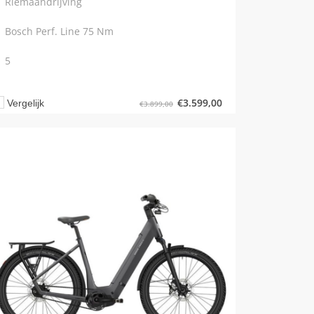
Riemaandrijving
Bosch Perf. Line 75 Nm
5
€
3.599,00
Vergelijk
€
3.899,00