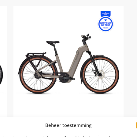
100% Rijklaar Levering
Beheer toestemming
Levertijd: 2-7 werkdagen
Kalkhoff Entice 5+ Advance Belt 2026