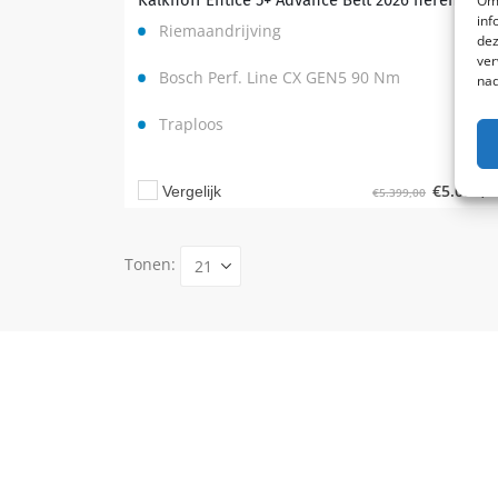
Om 
inf
Riemaandrijving
dez
ver
Bosch Perf. Line CX GEN5 90 Nm
nad
Traploos
€
5.099,0
Vergelijk
€
5.399,00
Tonen: