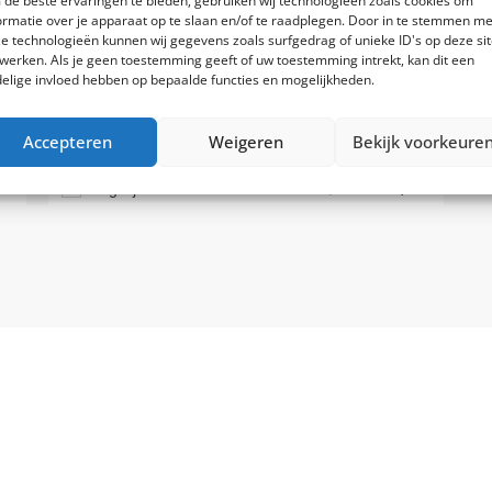
de beste ervaringen te bieden, gebruiken wij technologieën zoals cookies om
ormatie over je apparaat op te slaan en/of te raadplegen. Door in te stemmen me
Riemaandrijving
e technologieën kunnen wij gegevens zoals surfgedrag of unieke ID's op deze si
werken. Als je geen toestemming geeft of uw toestemming intrekt, kan dit een
Bosch Perf. Line CX GEN5 90 Nm
elige invloed hebben op bepaalde functies en mogelijkheden.
Traploos
Accepteren
Weigeren
Bekijk voorkeure
0
€
5.099,00
Vergelijk
€
5.399,00