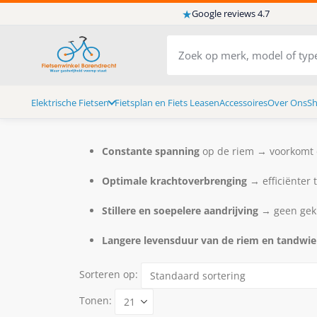
★
Google reviews 4.7
Elektrische Fietsen
Fietsplan en Fiets Leasen
Accessoires
Over Ons
S
Constante spanning
op de riem → voorkomt da
Optimale krachtoverbrenging
→ efficiënter 
Stillere en soepelere aandrijving
→ geen gekr
Langere levensduur van de riem en tandwie
Sorteren op:
Tonen: