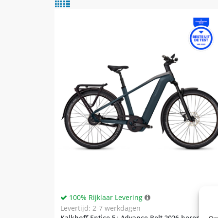
100% Rijklaar Levering
Levertijd: 2-7 werkdagen
Kalkhoff Entice 5+ Advance Belt 2026 heren