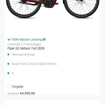
100% Rijklaar Levering
Levertijd: 2-7 werkdagen
Flyer G2 Gotour 7.43 2026
Riemaandrijving
Bosch Perf. Line CX GEN5 85 Nm
5
Vergelijk
€
4.999,00
€
5.399,00