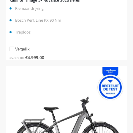
Kalkhoff Image 5+ Advance 2026 heren
Riemaandrijving
Bosch Perf. Line PX 90 Nm
Traploos
Vergelijk
€
4.999,00
€
5.399,00