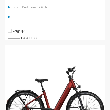
Bosch Perf. Line PX 90 Nm
5
Vergelijk
€
4.499,00
€
4.899,00