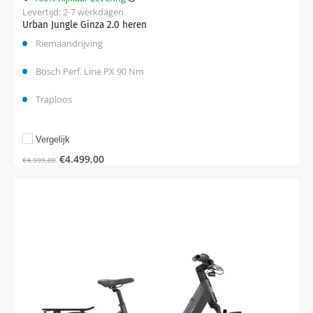
Levertijd: 2-7 werkdagen
Urban Jungle Ginza 2.0 heren
Riemaandrijving
Bosch Perf. Line PX 90 Nm
Traploos
Vergelijk
€
4.499,00
€
4.999,00