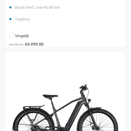
Bosch Perf. Line PX 90 Nm
Traploos
Vergelijk
€
4.099,00
€
4.399,00