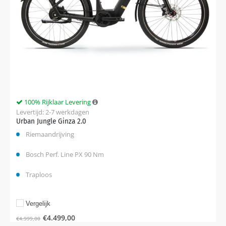
100% Rijklaar Levering
Levertijd: 2-7 werkdagen
Urban Jungle Ginza 2.0
Riemaandrijving
Bosch Perf. Line PX 90 Nm
Traploos
Vergelijk
€
4.499,00
€
4.999,00