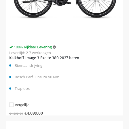
100% Rijklaar Levering
Levertijd: 2-7 werkdagen
Kalkhoff Image 3 Excite 380 2027 heren
Riemaandrijving
Bosch Perf. Line PX 90 Nm
Traploos
Vergelijk
€
4.099,00
€
4.399,00