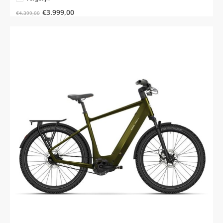
€
3.999,00
€
4.399,00