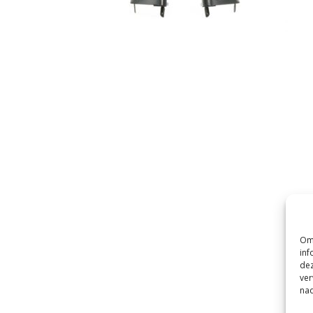
Om 
inf
dez
ver
nad