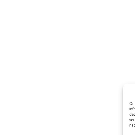
Om 
inf
dez
ver
nad