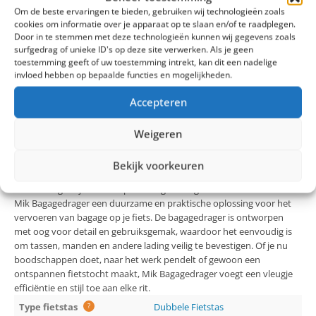
Om de beste ervaringen te bieden, gebruiken wij technologieën zoals
cookies om informatie over je apparaat op te slaan en/of te raadplegen.
Door in te stemmen met deze technologieën kunnen wij gegevens zoals
surfgedrag of unieke ID's op deze site verwerken. Als je geen
toestemming geeft of uw toestemming intrekt, kan dit een nadelige
invloed hebben op bepaalde functies en mogelijkheden.
Accepteren
Weigeren
MIK BAGAGEDRAGER
Mik Bagagedrager Mik Bagagedrager is een innovatief en stijlvol
Bekijk voorkeuren
fietsaccessoire dat functionaliteit en design naadloos combineert.
Met een eigentijds ontwerp en hoogwaardige materialen biedt de
Mik Bagagedrager een duurzame en praktische oplossing voor het
vervoeren van bagage op je fiets. De bagagedrager is ontworpen
met oog voor detail en gebruiksgemak, waardoor het eenvoudig is
om tassen, manden en andere lading veilig te bevestigen. Of je nu
boodschappen doet, naar het werk pendelt of gewoon een
ontspannen fietstocht maakt, Mik Bagagedrager voegt een vleugje
efficiëntie en stijl toe aan elke rit.
Type fietstas
?
Dubbele Fietstas