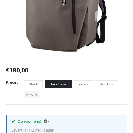
€
190,00
Kleur
Black
Dark Sand
Petrol
Rooibos
WISSEN
Op voorraad
-
Levertijd: 1-2 werkdagen