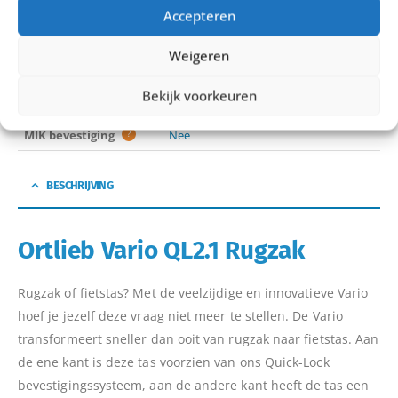
Tas inhoud
20L
Accepteren
Kleur
Black
,
Dark Sand
,
Petrol
,
Rooibos
Weigeren
Merk
Ortlieb
Bekijk voorkeuren
Regenbestendig
Waterdicht
MIK bevestiging
?
Nee
BESCHRIJVING
Ortlieb Vario QL2.1 Rugzak
Rugzak of fietstas? Met de veelzijdige en innovatieve Vario
hoef je jezelf deze vraag niet meer te stellen. De Vario
transformeert sneller dan ooit van rugzak naar fietstas. Aan
de ene kant is deze tas voorzien van ons Quick-Lock
bevestigingssysteem, aan de andere kant heeft de tas een