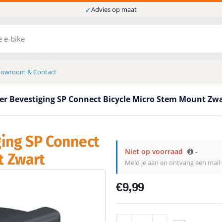
✓
Advies op maat
howroom & Contact
r Bevestiging SP Connect Bicycle Micro Stem Mount Zw
ing SP Connect
Niet op voorraad
-
t Zwart
Meld je aan en ontvang een mail
€
9,99