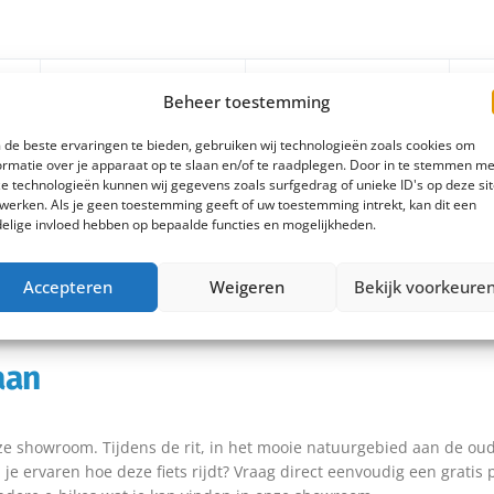
Beheer toestemming
Meer dan 100
100% rijklaar geleverd
de beste ervaringen te bieden, gebruiken wij technologieën zoals cookies om
en
YouTube clipjes
La
Veilig bij je
ormatie over je apparaat op te slaan en/of te raadplegen. Door in te stemmen me
den
Uitleg, reviews en
14
thuisbezorgd
e technologieën kunnen wij gegevens zoals surfgedrag of unieke ID's op deze si
handige tips
werken. Als je geen toestemming geeft of uw toestemming intrekt, kan dit een
elige invloed hebben op bepaalde functies en mogelijkheden.
Accepteren
Weigeren
Bekijk voorkeure
ing SP Connect Bicycle Micro St
aan
onze showroom. Tijdens de rit, in het mooie natuurgebied aan de o
 je ervaren hoe deze fiets rijdt? Vraag direct eenvoudig een gratis 