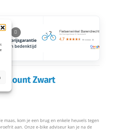
agsteprijsgarantie
t
 dagen bedenktijd
te
n
em Mount Zwart
ude maas, kom je een brug en enkele heuvels tegen
proefrit aan. Onze e-bike adviseur kan je na de