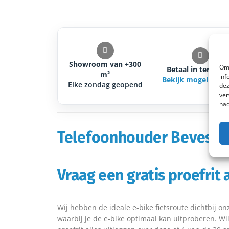
Showroom van +300
Om 
Betaal in termijn
m²
inf
Bekijk mogelijkhe
Elke zondag geopend
dez
ver
nad
Telefoonhouder Bevestig
Vraag een gratis proefrit 
Wij hebben de ideale e-bike fietsroute dichtbij 
waarbij je de e-bike optimaal kan uitproberen. Wil