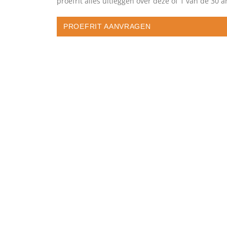
proefrit alles uitleggen over deze of 1 van de 30
PROEFRIT AANVRAGEN