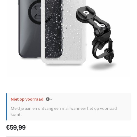
Niet op voorraad
-
Meld je aan en ontvang een mail wanneer het op voorraad
komt.
€
59,99