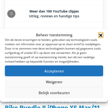
Meer dan 100 YouTube clipjes
Uitleg, reviews en handige tips
Laagsteprijsgarantie
Beheer toestemming
14 dagen bedenktijd
Om de beste ervaringen te bieden, gebruiken wij technologieën zoals
cookies om informatie over je apparaat op te slaan en/of te raadplegen.
Door in te stemmen met deze technologieën kunnen wij gegevens zoals
surfgedrag of unieke ID's op deze site verwerken. Als je geen
toestemming geeft of uw toestemming intrekt, kan dit een nadelige
invloed hebben op bepaalde functies en mogelijkheden.
Accepteren
Weigeren
Bekijk voorkeuren
Telefoonhouderset SP Connect
Bike Bundle II iPhone XS Max/11