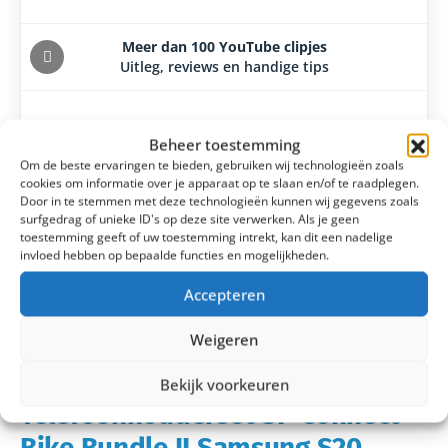
Meer dan 100 YouTube clipjes
Uitleg, reviews en handige tips
Laagsteprijsgarantie
Beheer toestemming
14 dagen bedenktijd
Om de beste ervaringen te bieden, gebruiken wij technologieën zoals
cookies om informatie over je apparaat op te slaan en/of te raadplegen.
Door in te stemmen met deze technologieën kunnen wij gegevens zoals
surfgedrag of unieke ID's op deze site verwerken. Als je geen
toestemming geeft of uw toestemming intrekt, kan dit een nadelige
invloed hebben op bepaalde functies en mogelijkheden.
Accepteren
Weigeren
Bekijk voorkeuren
Telefoonhouderset SP Connect
Bike Bundle II Samsung S20