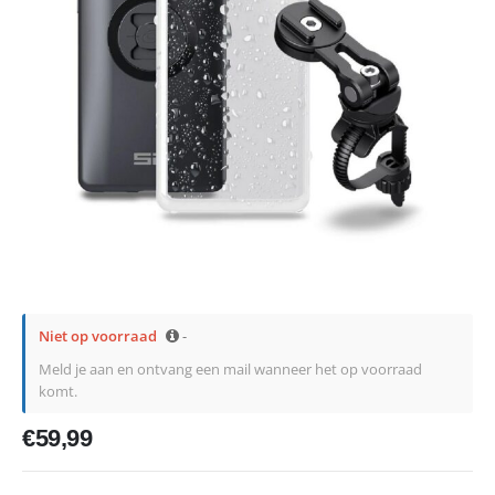
Niet op voorraad
-
Meld je aan en ontvang een mail wanneer het op voorraad
komt.
€
59,99