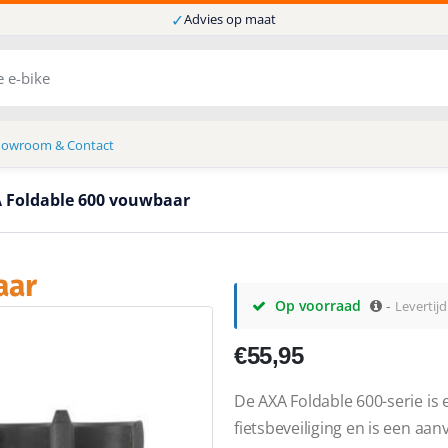
✓
Advies op maat
howroom & Contact
 Foldable 600 vouwbaar
aar
Op voorraad
-
Levertij
€
55,95
De AXA Foldable 600-serie is
fietsbeveiliging en is een aa