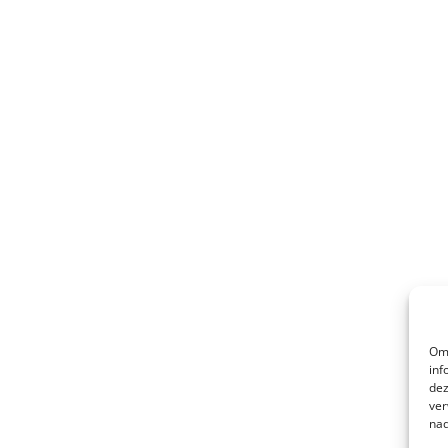
Om 
inf
dez
ver
nad