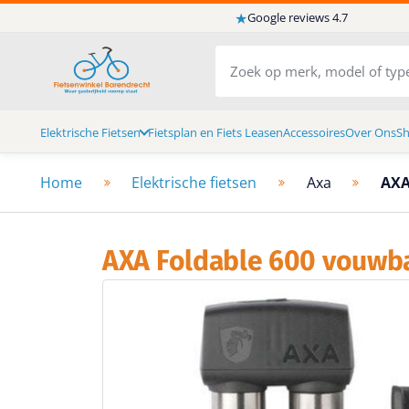
★
Google reviews 4.7
Elektrische Fietsen
Fietsplan en Fiets Leasen
Accessoires
Over Ons
S
Home
Elektrische fietsen
Axa
AXA
AXA Foldable 600 vouwb