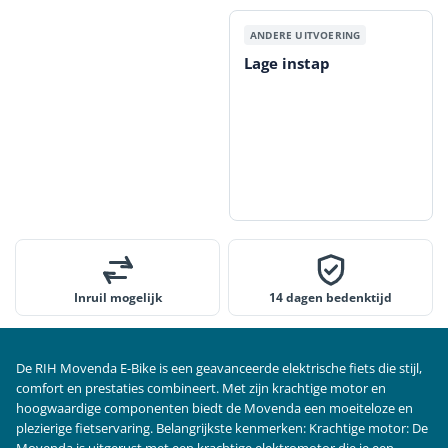
Lage instap
Inruil mogelijk
14 dagen bedenktijd
De RIH Movenda E-Bike is een geavanceerde elektrische fiets die stijl,
comfort en prestaties combineert. Met zijn krachtige motor en
hoogwaardige componenten biedt de Movenda een moeiteloze en
plezierige fietservaring. Belangrijkste kenmerken: Krachtige motor: De
Movenda is uitgerust met een krachtige elektromotor die je een