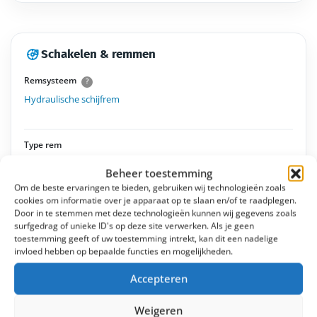
Schakelen & remmen
Remsysteem
?
Hydraulische schijfrem
Type rem
Shimano MT200
Beheer toestemming
Om de beste ervaringen te bieden, gebruiken wij technologieën zoals
cookies om informatie over je apparaat op te slaan en/of te raadplegen.
Type versnelling
?
Door in te stemmen met deze technologieën kunnen wij gegevens zoals
surfgedrag of unieke ID's op deze site verwerken. Als je geen
Enviolo City
toestemming geeft of uw toestemming intrekt, kan dit een nadelige
invloed hebben op bepaalde functies en mogelijkheden.
Aantal versnellingen
?
Accepteren
Traploos
Weigeren