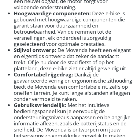
een heuvel opgaat, de motor zorgt voor
voldoende ondersteuning.
Hoogwaardige componenten:
Deze e-bike is
gebouwd met hoogwaardige componenten die
garant staan voor duurzaamheid en
betrouwbaarheid. Van de remmen tot de
versnellingen, elk onderdeel is zorgvuldig
geselecteerd voor optimale prestaties.
Stijlvol ontwerp:
De Movenda heeft een elegant
en eigentijds ontwerp dat zeker de aandacht
trekt. Of je nu door de stad fietst of op het
platteland, deze e-bike ziet er altijd geweldig uit.
Comfortabel rijgedrag:
Dankzij de
geavanceerde vering en ergonomische zithouding
biedt de Movenda een comfortabele rit, zelfs op
oneffen terrein. Je kunt lange afstanden afleggen
zonder vermoeid te raken.
Gebruiksvriendelijk:
Met het intuïtieve
bedieningspaneel kun je eenvoudig de
ondersteuningsniveaus aanpassen en belangrijke
informatie aflezen, zoals de batterijstatus en de
snelheid. De Movenda is ontworpen om jouw
fietservaring zo gemakkelijk mogelijk te maken.