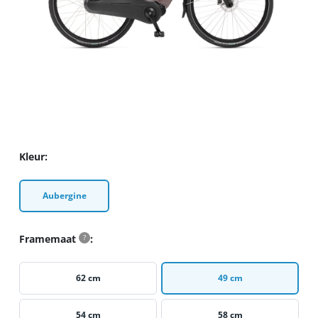
Kleur
Aubergine
Framemaat
?
62 cm
49 cm
54 cm
58 cm