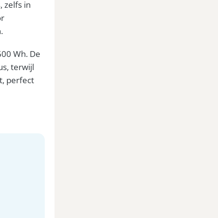
 zelfs in
or
.
 600 Wh. De
, terwijl
, perfect