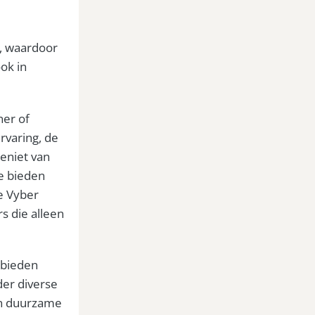
it, waardoor
ook in
ner of
rvaring, de
Geniet van
te bieden
De Vyber
rs die alleen
 bieden
er diverse
en duurzame