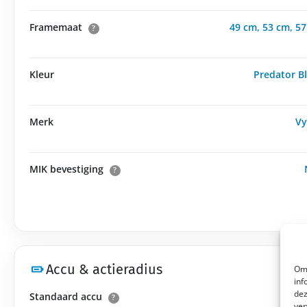
Framemaat
49 cm
,
53 cm
,
57
?
Kleur
Predator B
Merk
Vy
MIK bevestiging
?
Accu & actieradius
Om 
inf
dez
Standaard accu
52
?
ver