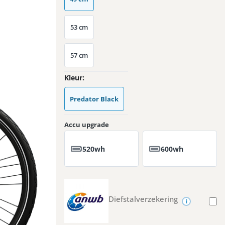
53 cm
57 cm
Kleur
Predator Black
Accu upgrade
520wh
600wh
Diefstalverzekering