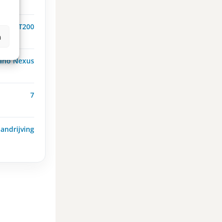
ano MT200
n
ano Nexus
7
andrijving