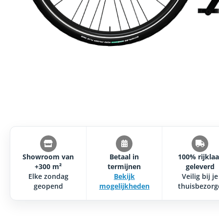
Showroom van
Betaal in
100% rijklaa
+300 m²
termijnen
geleverd
Elke zondag
Bekijk
Veilig bij je
geopend
mogelijkheden
thuisbezorg