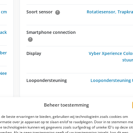
 cm
Soort sensor
Rotatiesensor
,
Trapkr
?
lack
Smartphone connection
?
ber
Display
Vyber Xperience Color
stuu
Nee
Loopondersteuning
Loopondersteuning 
Beheer toestemming
Schakelen & remmen
de beste ervaringen te bieden, gebruiken wij technologieën zoals cookies om
ormatie over je apparaat op te slaan en/of te raadplegen. Door in te stemmen me
e technologieën kunnen wij gegevens zoals surfgedrag of unieke ID's op deze si
0wh
Remsysteem
Hydraulische
?
werken. Als je geen toestemming geeft of uw toestemming intrekt, kan dit een