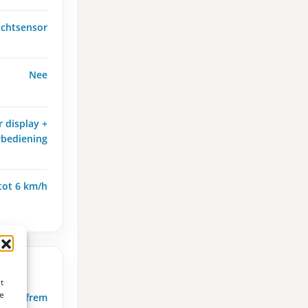
achtsensor
Nee
 display +
rbediening
tot 6 km/h
t
te
 schijfrem