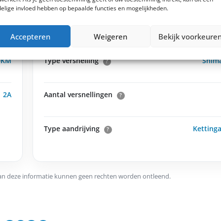
elige invloed hebben op bepaalde functies en mogelijkheden.
ame
Type rem
Shim
Accepteren
Weigeren
Bekijk voorkeure
0KM
Type versnelling
Shim
?
2A
Aantal versnellingen
?
Type aandrijving
Kettinga
?
an deze informatie kunnen geen rechten worden ontleend.