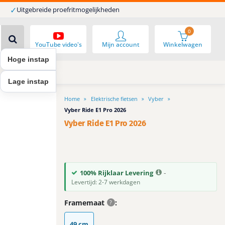
✓
Uitgebreide proefritmogelijkheden
0
YouTube video's
Mijn account
Winkelwagen
Hoge instap
Lage instap
Home
Elektrische fietsen
Vyber
Vyber Ride E1 Pro 2026
Vyber Ride E1 Pro 2026
-
100% Rijklaar Levering
Levertijd: 2-7 werkdagen
Framemaat
?
49 cm