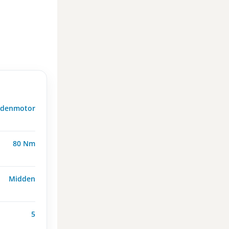
iddenmotor
80 Nm
Midden
5