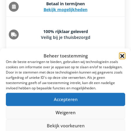
Betaal in termijnen
Bekijk mogelijkheden
100% rijklaar geleverd
Veilig bij je thuisbezorgd
Beheer toestemming
Meer dan 100 YouTube clipjes
Om de beste ervaringen te bieden, gebruiken wij technologieën zoals
Uitleg, reviews en handige tips
cookies om informatie over je apparaat op te slaan en/of te raadplegen.
Door in te stemmen met deze technologieën kunnen wij gegevens zoals
surfgedrag of unieke ID's op deze site verwerken. Als je geen
toestemming geeft of uw toestemming intrekt, kan dit een nadelige
Laagsteprijsgarantie
invloed hebben op bepaalde functies en mogelijkheden.
14 dagen bedenktijd
Accepteren
Weigeren
Bekijk voorkeuren