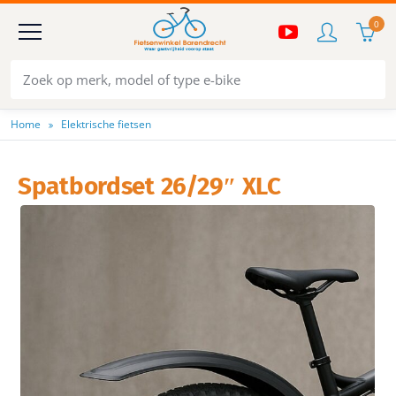
0
Home
Elektrische fietsen
Spatbordset 26/29″ XLC