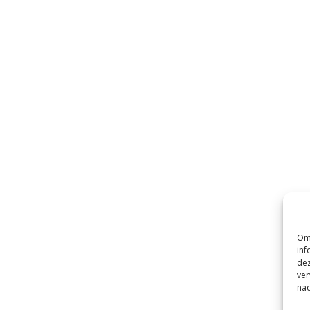
Om 
inf
dez
ver
nad