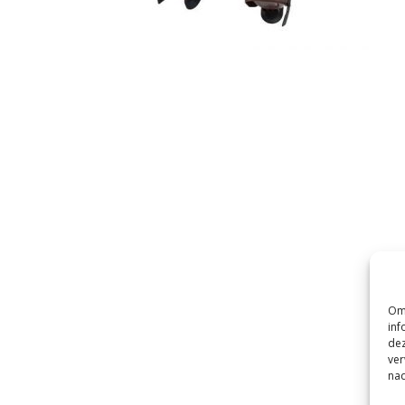
Om 
inf
dez
ver
nad