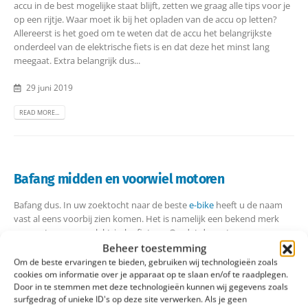
accu in de best mogelijke staat blijft, zetten we graag alle tips voor je
op een rijtje. Waar moet ik bij het opladen van de accu op letten?
Allereerst is het goed om te weten dat de accu het belangrijkste
onderdeel van de elektrische fiets is en dat deze het minst lang
meegaat. Extra belangrijk dus...
29 juni 2019
READ MORE...
Bafang midden en voorwiel motoren
Bafang dus. In uw zoektocht naar de beste
e-bike
heeft u de naam
vast al eens voorbij zien komen. Het is namelijk een bekend merk
van motoren voor elektrische fietsen. Omdat de motor een zeer
essentieel onderdeel van een e-bike is, is het goed om stil te staan bij
Beheer toestemming
de kenmerken van dit onderdeel. Een Bafang motor kenmerkt zich
Om de beste ervaringen te bieden, gebruiken wij technologieën zoals
door sterkte kwaliteit, grote keuze en het volgen van de nieuwste
cookies om informatie over je apparaat op te slaan en/of te raadplegen.
Door in te stemmen met deze technologieën kunnen wij gegevens zoals
ontwikkelingen op het gebied van motoren voor elektrische
surfgedrag of unieke ID's op deze site verwerken. Als je geen
fietsen....