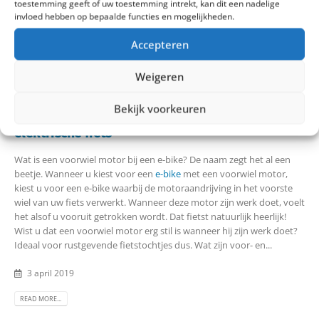
toestemming geeft of uw toestemming intrekt, kan dit een nadelige
invloed hebben op bepaalde functies en mogelijkheden.
21 april 2019
Accepteren
READ MORE...
Weigeren
Bekijk voorkeuren
Verschil voorwiel motor en midden motor
elektrische fiets
Wat is een voorwiel motor bij een e-bike? De naam zegt het al een
beetje. Wanneer u kiest voor een
e-bike
met een voorwiel motor,
kiest u voor een e-bike waarbij de motoraandrijving in het voorste
wiel van uw fiets verwerkt. Wanneer deze motor zijn werk doet, voelt
het alsof u vooruit getrokken wordt. Dat fietst natuurlijk heerlijk!
Wist u dat een voorwiel motor erg stil is wanneer hij zijn werk doet?
Ideaal voor rustgevende fietstochtjes dus. Wat zijn voor- en...
3 april 2019
READ MORE...