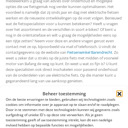
medewerkers u graag van advies over onderhoud en mogelijke
opties die uw fietsgemak nog verder kunnen optimaliseren. Het
voordeel is namelijk dat zij sinds jaar en dag met elektrische fietsen
werken en de nieuwste ontwikkelingen op de voet volgen. Benieuwd
wat de fietsspecialisten voor u kunnen betekenen? Heeft u vragen
over het assortiment en de verschillen in soort e-bikes? Of bent u
nog in de oriëntatiefase en wilt u graag de mogelijkheden eens op
een rijtje zetten? Neem voor deze en andere vragen gerust even
contact met ze op, bijvoorbeeld via mail of telefonisch. U vindt de
contactgegevens op de website van
Fietsenwinkel Barendrecht
. Zo
weet u zeker dat u straks op de juiste fiets met midden of voorwiel
motor van Bafang de weg op kunt. En weet u wat zo fijn is? U kunt
deze specialisten ook direct inschakelen voor passend onderhoud
van de onderdelen van uw elektrische fiets. Op die manier kunt u
gegarandeerd lang van uw aankoop genieten.
Beheer toestemming
Om de beste ervaringen te bieden, gebruiken wij technologieën zoals
Share this post
cookies om informatie over je apparaat op te slaan en/of te raadplegen.
Door in te stemmen met deze technologieën kunnen wij gegevens zoals
surfgedrag of unieke ID's op deze site verwerken. Als je geen
toestemming geeft of uw toestemming intrekt, kan dit een nadelige
invloed hebben op bepaalde functies en mogelijkheden.