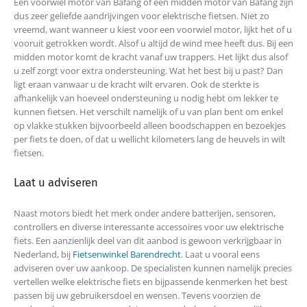
Een voorwiel motor van Bafang of een midden motor van Bafang zijn
dus zeer geliefde aandrijvingen voor elektrische fietsen. Niet zo
vreemd, want wanneer u kiest voor een voorwiel motor, lijkt het of u
vooruit getrokken wordt. Alsof u altijd de wind mee heeft dus. Bij een
midden motor komt de kracht vanaf uw trappers. Het lijkt dus alsof
u zelf zorgt voor extra ondersteuning. Wat het best bij u past? Dan
ligt eraan vanwaar u de kracht wilt ervaren. Ook de sterkte is
afhankelijk van hoeveel ondersteuning u nodig hebt om lekker te
kunnen fietsen. Het verschilt namelijk of u van plan bent om enkel
op vlakke stukken bijvoorbeeld alleen boodschappen en bezoekjes
per fiets te doen, of dat u wellicht kilometers lang de heuvels in wilt
fietsen.
Laat u adviseren
Naast motors biedt het merk onder andere batterijen, sensoren,
controllers en diverse interessante accessoires voor uw elektrische
fiets. Een aanzienlijk deel van dit aanbod is gewoon verkrijgbaar in
Nederland, bij
Fietsenwinkel Barendrecht
. Laat u vooral eens
adviseren over uw aankoop. De specialisten kunnen namelijk precies
vertellen welke elektrische fiets en bijpassende kenmerken het best
passen bij uw gebruikersdoel en wensen. Tevens voorzien de