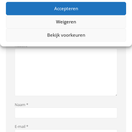
Geef een reactie
Accepteren
Weigeren
Je e-mailadres wordt niet gepubliceerd.
Vereiste velden zijn
gemarkeerd met
*
Bekijk voorkeuren
Reactie
*
Naam
*
E-mail
*