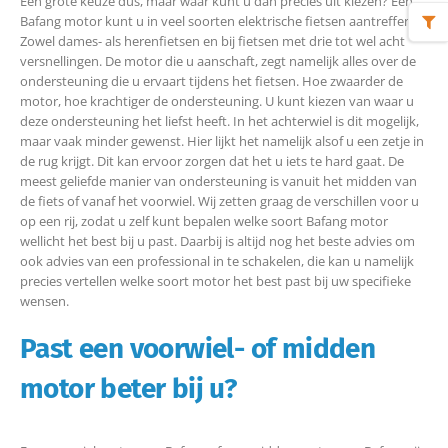
Een grote keuze dus, maar waar kunt u dan precies uit kiezen? Een
Bafang motor kunt u in veel soorten elektrische fietsen aantreffen.
Zowel dames- als herenfietsen en bij fietsen met drie tot wel acht
versnellingen. De motor die u aanschaft, zegt namelijk alles over de
ondersteuning die u ervaart tijdens het fietsen. Hoe zwaarder de
motor, hoe krachtiger de ondersteuning. U kunt kiezen van waar u
deze ondersteuning het liefst heeft. In het achterwiel is dit mogelijk,
maar vaak minder gewenst. Hier lijkt het namelijk alsof u een zetje in
de rug krijgt. Dit kan ervoor zorgen dat het u iets te hard gaat. De
meest geliefde manier van ondersteuning is vanuit het midden van
de fiets of vanaf het voorwiel. Wij zetten graag de verschillen voor u
op een rij, zodat u zelf kunt bepalen welke soort Bafang motor
wellicht het best bij u past. Daarbij is altijd nog het beste advies om
ook advies van een professional in te schakelen, die kan u namelijk
precies vertellen welke soort motor het best past bij uw specifieke
wensen.
Past een voorwiel- of midden
motor beter bij u?