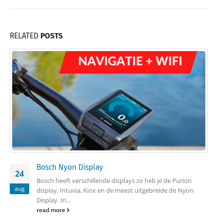
RELATED
POSTS
Bosch Nyon Display
24
Bosch heeft verschillende displays zo heb je de Purion
aug
display, Intuvia, Kiox en de meest uitgebreide de Nyon
Display. In...
read more