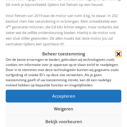
Dit merk je bijvoorbeeld, tijdens het fietsen op een heuvel.
Voor fietsen van 2019 was de motor van ruim 4 kg, te zwaar. In 202
besloot men hier verandering in te brengen. Men ontwikkelde een
de
4
generatie motoren, die 0,8 kilo lichter wegen, maar ondanks dat
zeker wel de zelfde ondersteuning bieden. Hierbij is de motor ook
een stuk stiller geworden. Dit alles maakt dat deze motor jou zal
vermaken tijdens een sportieve rit!
Beheer toestemming
Bekijk al onze fietsen met een Bosch Performance Line motor
hier
.
Om de beste ervaringen te bieden, gebruiken wij technologieën zoals
cookies om informatie over je apparaat op te slaan en/of te raadplegen.
4.
Bosch Performance Line Speed
Door in te stemmen met deze technologieën kunnen wij gegevens zoals
surfgedrag of unieke ID's op deze site verwerken. Als je geen
Waar deze motor normaal gesproken begrensd is tot snelheden van
toestemming geeft of uw toestemming intrekt, kan dit een nadelige
invloed hebben op bepaalde functies en mogelijkheden.
25 km/u, is er nu een speciaal voor Speed Pedelecs ontworpen
model, die ondersteuning biedt voor snelheden tot wel 45 km/u!
Accepteren
De Performance Line Speed, heeft een koppel met 75 Nm en een
vermogen van 350W, waarmee de extra ondersteuning, mogelijk
Weigeren
wordt. Tenslotte weegt deze motor niet enkel 2,9 kilo. Minder
gewicht, waardoor het rijden nog sportiever zal voelen dan
Bekijk voorkeuren
voorheen!