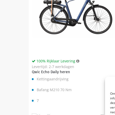
100% Rijklaar Levering
Levertijd: 2-7 werkdagen
Qwic Echo Daily heren
Kettingaandrijving
Bafang M210 70 Nm
Om 
inf
7
dez
ver
nad