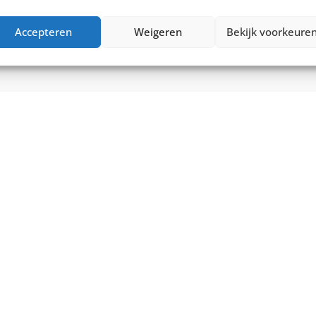
0
€
2.299,00
Vergelijk
Accepteren
Weigeren
Bekijk voorkeure