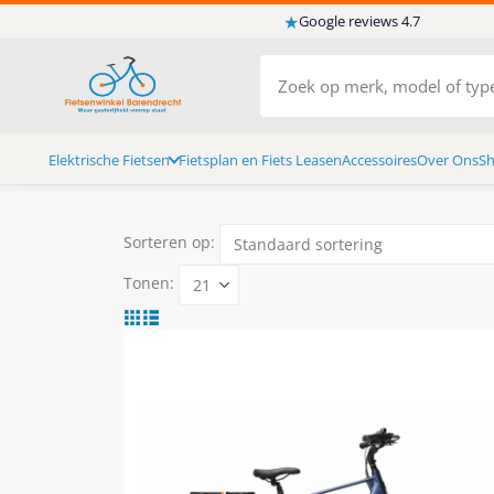
★
Google reviews 4.7
Elektrische Fietsen
Fietsplan en Fiets Leasen
Accessoires
Over Ons
S
Sorteren op:
Tonen: