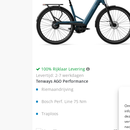
100% Rijklaar Levering
Levertijd: 2-7 werkdagen
Tenways AGO Performance
Riemaandrijving
Bosch Perf. Line 75 Nm
Om 
inf
Traploos
dez
ver
nad