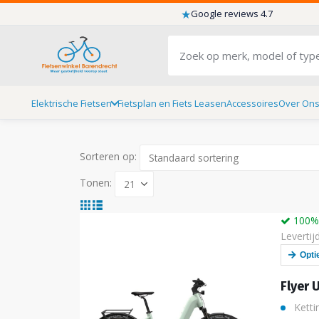
★
Google reviews 4.7
Elektrische Fietsen
Fietsplan en Fiets Leasen
Accessoires
Over On
Sorteren op:
Tonen:
100% 
Levertij
Opti
Flyer 
Ketti