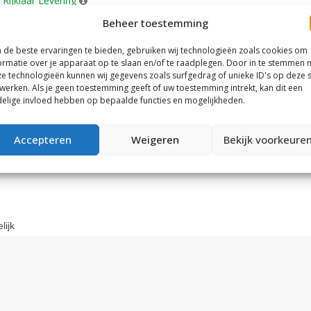
Rijklaar Levering
d: 2-7 werkdagen
Beheer toestemming
anasonic GX Ultimate motor ervaar je een krachtige ondersteuning ti
ijk lange afstanden afleggen en zelfs heuvelachtig terrein overwinne
de beste ervaringen te bieden, gebruiken wij technologieën zoals cookies om
ormatie over je apparaat op te slaan en/of te raadplegen. Door in te stemmen 
e technologieën kunnen wij gegevens zoals surfgedrag of unieke ID's op deze s
es selecteren
werken. Als je geen toestemming geeft of uw toestemming intrekt, kan dit een
elige invloed hebben op bepaalde functies en mogelijkheden.
Upstreet 7.43 2024 dames
andrijving
Accepteren
Weigeren
Bekijk voorkeure
sonic GX Ultimate Eco FIT 70 Nm
lijk