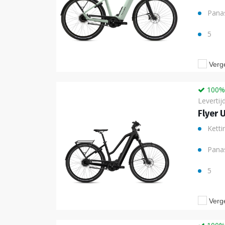
Pana
5
Verge
100% 
Levertij
Flyer 
Ketti
Pana
5
Verge