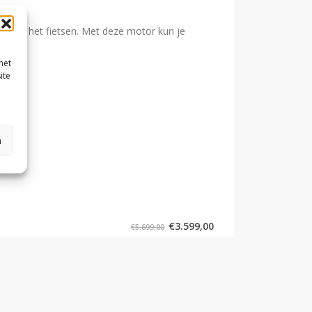
jdens het fietsen. Met deze motor kun je
n.
met
ite
n
€
3.599,00
€
5.699,00