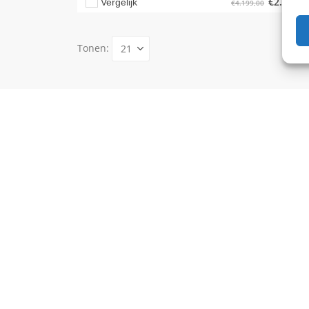
€
2.999,0
Vergelijk
€
4.199,00
Tonen: