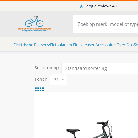
★
Google reviews 4.7
Elektrische Fietsen
Fietsplan en Fiets Leasen
Accessoires
Over Ons
S
Sorteren op:
Tonen: