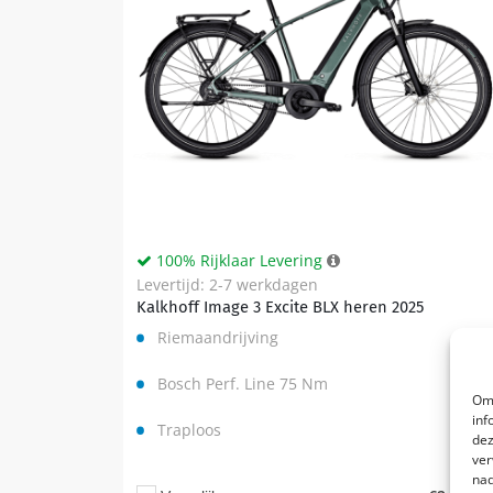
100% Rijklaar Levering
Levertijd: 2-7 werkdagen
Kalkhoff Image 3 Excite BLX heren 2025
Riemaandrijving
Bosch Perf. Line 75 Nm
Om 
inf
Traploos
dez
ver
nad