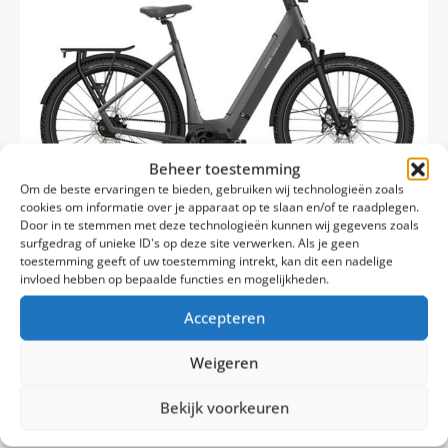
Beheer toestemming
Om de beste ervaringen te bieden, gebruiken wij technologieën zoals
cookies om informatie over je apparaat op te slaan en/of te raadplegen.
Door in te stemmen met deze technologieën kunnen wij gegevens zoals
surfgedrag of unieke ID's op deze site verwerken. Als je geen
toestemming geeft of uw toestemming intrekt, kan dit een nadelige
invloed hebben op bepaalde functies en mogelijkheden.
100% Rijklaar Levering
Accepteren
Levertijd: 2-7 werkdagen
Urban Jungle Ginza 3.0
Riemaandrijving
Weigeren
Bosch Perf. Line 75 Nm
Bekijk voorkeuren
5