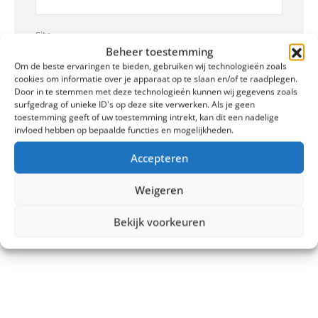
Site
Beheer toestemming
Om de beste ervaringen te bieden, gebruiken wij technologieën zoals
cookies om informatie over je apparaat op te slaan en/of te raadplegen.
Door in te stemmen met deze technologieën kunnen wij gegevens zoals
surfgedrag of unieke ID's op deze site verwerken. Als je geen
toestemming geeft of uw toestemming intrekt, kan dit een nadelige
invloed hebben op bepaalde functies en mogelijkheden.
Deze site gebruikt Akismet om spam te verminderen.
Bekijk hoe je
reactie gegevens worden verwerkt
.
Accepteren
Weigeren
Bekijk voorkeuren