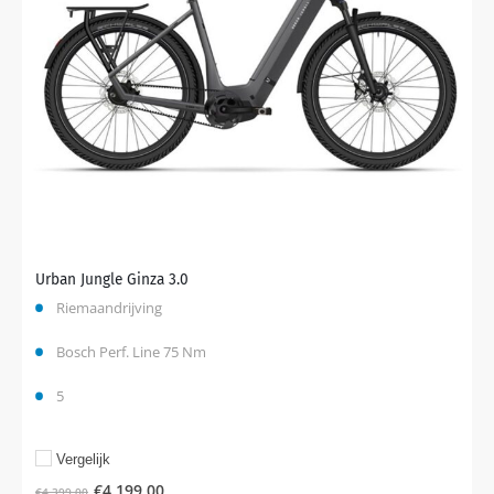
Urban Jungle Ginza 3.0
Riemaandrijving
Bosch Perf. Line 75 Nm
5
Vergelijk
€
4.199,00
€
4.399,00