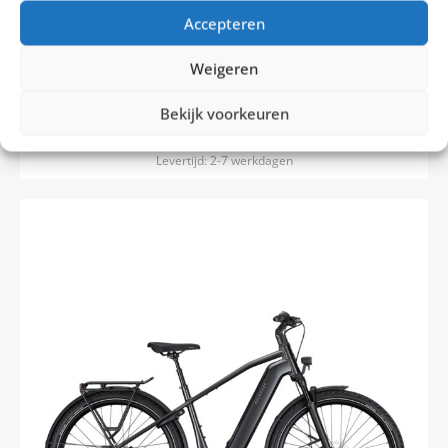
5
Accepteren
Weigeren
Vergelijk
€
2.999,00
€
3.299,00
Bekijk voorkeuren
100% Rijklaar Levering
Levertijd: 2-7 werkdagen