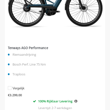
Tenways AGO Performance
Riemaandrijving
Bosch Perf. Line 75 Nm
Traploos
Vergelijk
€
3.299,00
100% Rijklaar Levering
Levertijd: 2-7 werkdagen