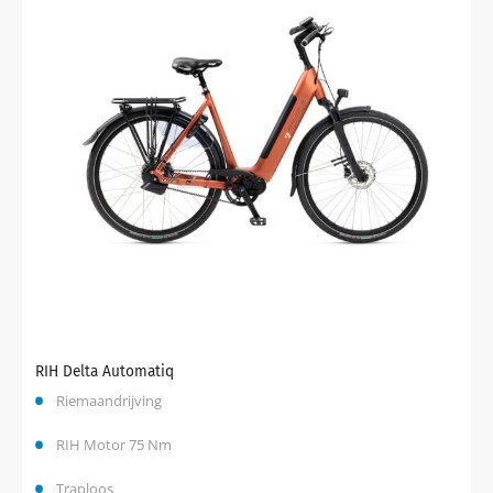
RIH Delta Automatiq
Riemaandrijving
RIH Motor 75 Nm
Traploos