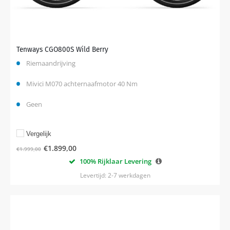
Tenways CGO800S Wild Berry
Riemaandrijving
Mivici M070 achternaafmotor 40 Nm
Geen
Vergelijk
€
1.899,00
€
1.999,00
100% Rijklaar Levering
Levertijd: 2-7 werkdagen