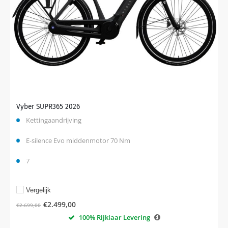
Vyber SUPR365 2026
Kettingaandrijving
E-silence Evo middenmotor 70 Nm
7
Vergelijk
€
2.499,00
€
2.699,00
100% Rijklaar Levering