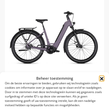
Beheer toestemming
Om de beste ervaringen te bieden, gebruiken wij technologieën zoals
cookies om informatie over je apparaat op te slaan en/of te raadplegen.
Kalkhoff Image 3 Advance 2026
Door in te stemmen met deze technologieën kunnen wij gegevens zoals
Kettingaandrijving
surfgedrag of unieke ID's op deze site verwerken. Als je geen
toestemming geeft of uw toestemming intrekt, kan dit een nadelige
Bosch Perf. Line 75 Nm
invloed hebben op bepaalde functies en mogelijkheden.