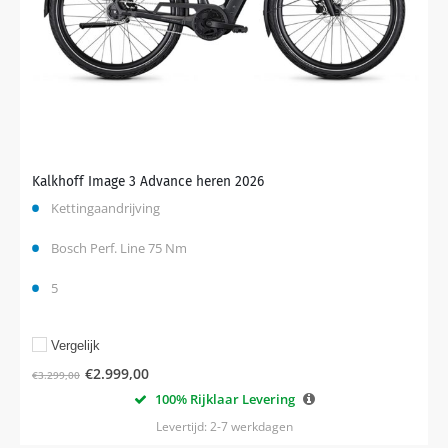
Kalkhoff Image 3 Advance heren 2026
Kettingaandrijving
Bosch Perf. Line 75 Nm
5
Vergelijk
€
2.999,00
€
3.299,00
100% Rijklaar Levering
Levertijd: 2-7 werkdagen