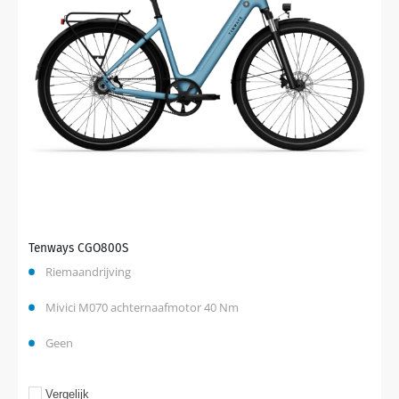
Tenways CGO800S
Riemaandrijving
Mivici M070 achternaafmotor 40 Nm
Geen
Vergelijk