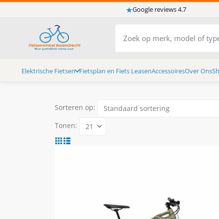
★
Google reviews 4.7
Elektrische Fietsen
Fietsplan en Fiets Leasen
Accessoires
Over Ons
S
Sorteren op:
Tonen: