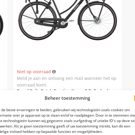
Niet op voorraad
Meld je aan en ontvang een mail wanneer het op
voorraad komt.
Popal Daily Dutch Prestige Nexus 7 Rollerbrake
dames
Beheer toestemming
Aantal Versnellingen: 7
de beste ervaringen te bieden, gebruiken wij technologieën zoals cookies om
ormatie over je apparaat op te slaan en/of te raadplegen. Door in te stemmen me
Remsysteem: Rollerbrakes
e technologieën kunnen wij gegevens zoals surfgedrag of unieke ID's op deze si
werken. Als je geen toestemming geeft of uw toestemming intrekt, kan dit een
elige invloed hebben op bepaalde functies en mogelijkheden.