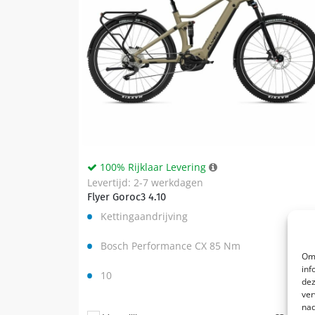
100% Rijklaar Levering
Levertijd: 2-7 werkdagen
Flyer Goroc3 4.10
Kettingaandrijving
Bosch Performance CX 85 Nm
Om 
inf
10
dez
ver
nad