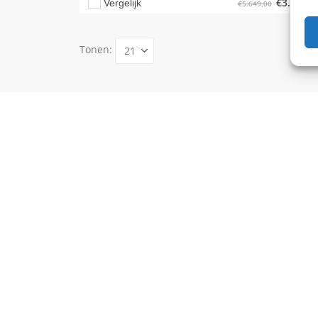
€
3.599,0
Vergelijk
€
5.649,00
Tonen: