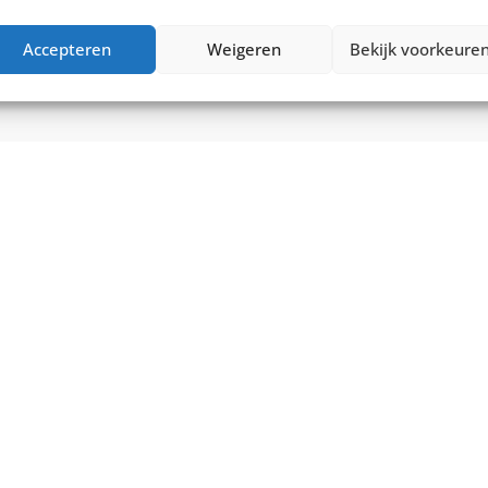
€
749,00
0
Vergelijk
Accepteren
Weigeren
Bekijk voorkeure