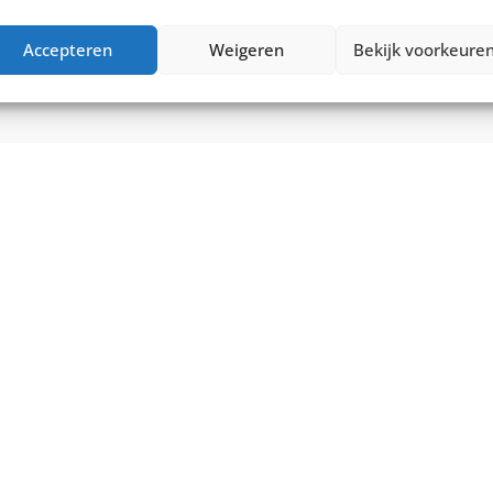
0
€
1.799,00
Vergelijk
€
1.899,00
Accepteren
Weigeren
Bekijk voorkeure