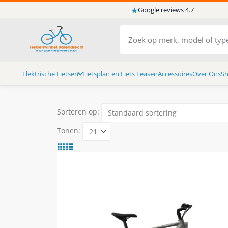
★
Google reviews 4.7
Elektrische Fietsen
Fietsplan en Fiets Leasen
Accessoires
Over Ons
S
Sorteren op:
Tonen: