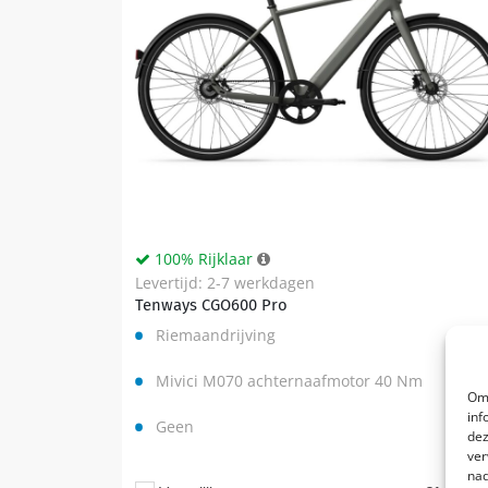
100% Rijklaar
Levertijd: 2-7 werkdagen
Tenways CGO600 Pro
Riemaandrijving
Mivici M070 achternaafmotor 40 Nm
Om 
inf
Geen
dez
ver
nad