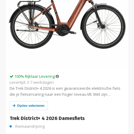
100% Rijklaar Levering
Levertijd: 2-7 werkdagen
De Trek District+ 4 2026 is een geavanceerde elektrische fiets
die je fietservaring naar een hoger niveau tilt. Met zijn
krachtige elektrische aandrijving en stijlvolle ontwerp is deze e-
bike perfect…
Opties selecteren
Trek District+ 4 2026 Damesfiets
Riemaandrijving