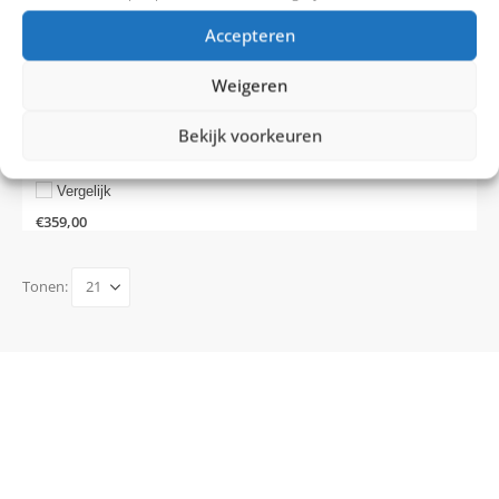
Out of Stock
Accepteren
Altec Attack 26 inch jongensfiets N3
Aantal Versnellingen: 3
Weigeren
Remsysteem: Terugtraprem
Bekijk voorkeuren
Vergelijk
€
359,00
Tonen: