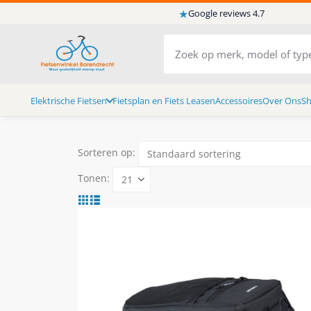
★
Google reviews 4.7
Elektrische Fietsen
Fietsplan en Fiets Leasen
Accessoires
Over Ons
S
Sorteren op:
Tonen: