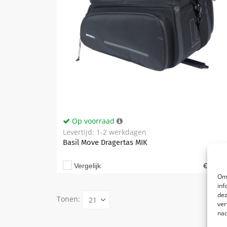
Op voorraad
Levertijd: 1-2 werkdagen
Basil Move Dragertas MIK
€
104,9
Vergelijk
Om 
inf
dez
Tonen:
ver
nad