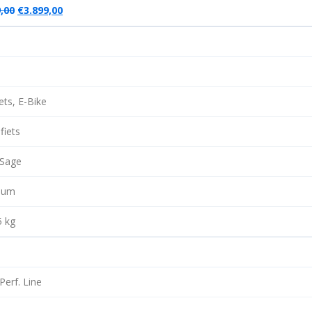
,00
€
3.899,00
ets, E-Bike
iets
 Sage
ium
5 kg
Perf. Line