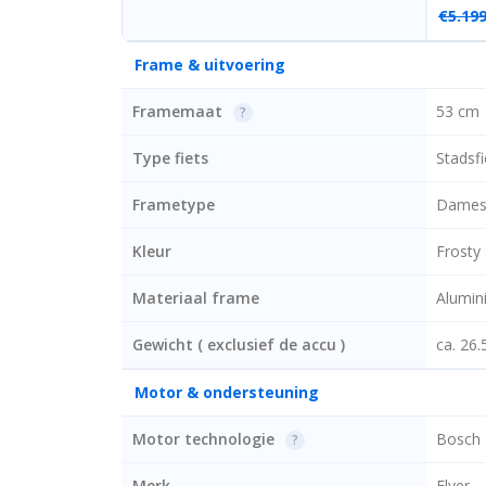
€
5.199
Frame & uitvoering
Framemaat
53 cm
?
Type fiets
Stadsfi
Frametype
Damesf
Kleur
Frosty
Materiaal frame
Alumin
Gewicht ( exclusief de accu )
ca. 26.
Motor & ondersteuning
Motor technologie
Bosch 
?
Merk
Flyer