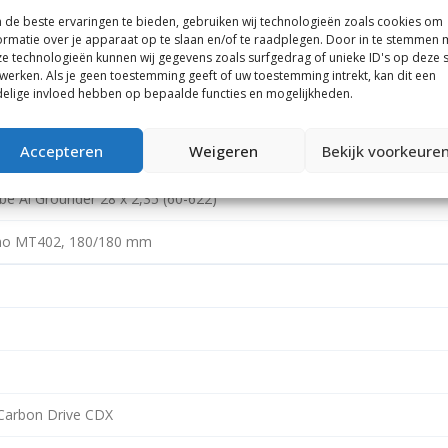
de beste ervaringen te bieden, gebruiken wij technologieën zoals cookies om
ormatie over je apparaat op te slaan en/of te raadplegen. Door in te stemmen 
e technologieën kunnen wij gegevens zoals surfgedrag of unieke ID's op deze s
werken. Als je geen toestemming geeft of uw toestemming intrekt, kan dit een
elige invloed hebben op bepaalde functies en mogelijkheden.
Accepteren
Weigeren
Bekijk voorkeure
lische schijfrem
be Al Grounder 28 x 2,35 (60-622)
no MT402, 180/180 mm
Carbon Drive CDX