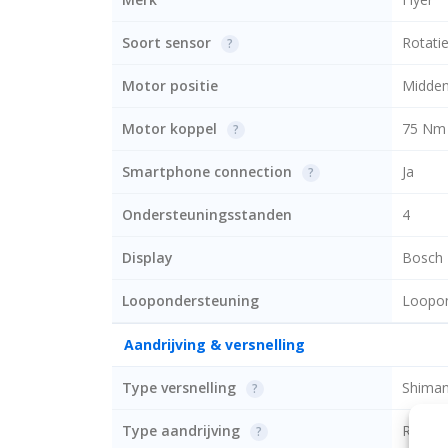
Soort sensor
Rotati
?
Motor positie
Midde
Motor koppel
75 Nm
?
Smartphone connection
Ja
?
Ondersteuningsstanden
4
Display
Bosch 
Loopondersteuning
Loopon
Aandrijving & versnelling
Type versnelling
Shima
?
Type aandrijving
Riemaa
?