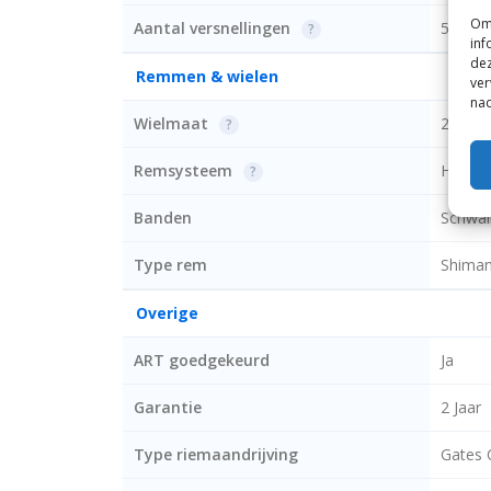
Om 
Aantal versnellingen
5
?
inf
dez
Remmen & wielen
ver
nad
Wielmaat
28 inch
?
Remsysteem
Hydrau
?
Banden
Schwal
Type rem
Shima
Overige
ART goedgekeurd
Ja
Garantie
2 Jaar
Type riemaandrijving
Gates 