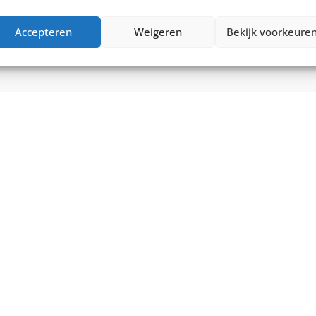
€
6.499,00
0
Vergelijk
€
6.999,00
Accepteren
Weigeren
Bekijk voorkeure