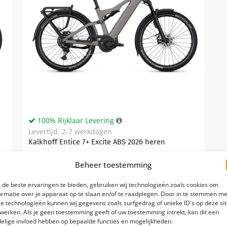
100% Rijklaar Levering
Levertijd: 2-7 werkdagen
Kalkhoff Entice 7+ Excite ABS 2026 heren
Kettingaandrijving
Beheer toestemming
Bosch Perf. Line CX GEN5 120 Nm
de beste ervaringen te bieden, gebruiken wij technologieën zoals cookies om
ormatie over je apparaat op te slaan en/of te raadplegen. Door in te stemmen me
11
e technologieën kunnen wij gegevens zoals surfgedrag of unieke ID's op deze si
werken. Als je geen toestemming geeft of uw toestemming intrekt, kan dit een
elige invloed hebben op bepaalde functies en mogelijkheden.