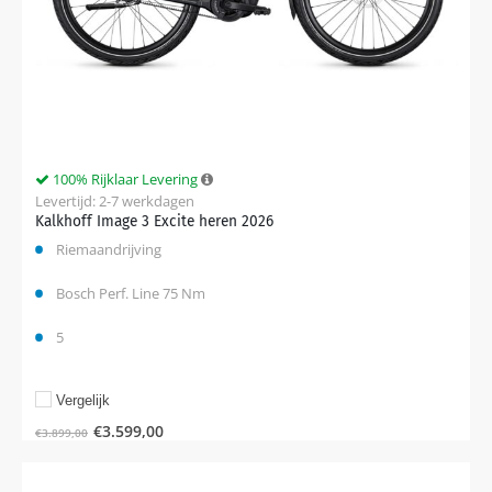
100% Rijklaar Levering
Levertijd: 2-7 werkdagen
Kalkhoff Image 3 Excite heren 2026
Riemaandrijving
Bosch Perf. Line 75 Nm
5
Vergelijk
€
3.599,00
€
3.899,00