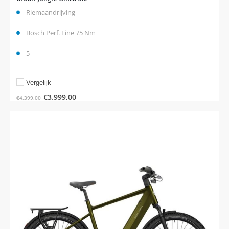
Riemaandrijving
Bosch Perf. Line 75 Nm
5
Vergelijk
€
3.999,00
€
4.399,00