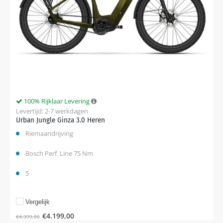
100% Rijklaar Levering
Levertijd: 2-7 werkdagen
Urban Jungle Ginza 3.0 Heren
Riemaandrijving
Bosch Perf. Line 75 Nm
5
Vergelijk
€
4.199,00
€
4.399,00