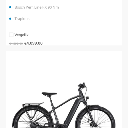
Bosch Perf. Line PX 90 Nm
Traploos
Vergelijk
€
4.099,00
€
4.399,00