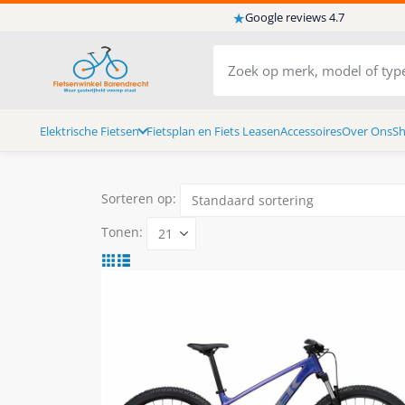
★
Google reviews 4.7
Elektrische Fietsen
Fietsplan en Fiets Leasen
Accessoires
Over Ons
S
Sorteren op:
Tonen: