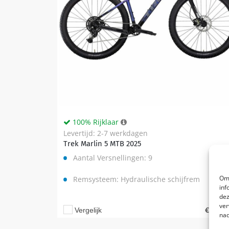
100% Rijklaar
Levertijd: 2-7 werkdagen
Trek Marlin 5 MTB 2025
Aantal Versnellingen: 9
Om 
Remsysteem: Hydraulische schijfrem
inf
dez
ver
€
649,0
Vergelijk
nad