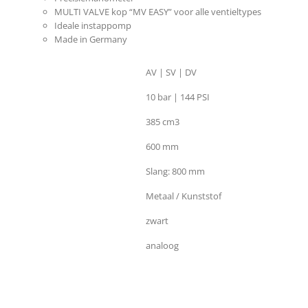
MULTI VALVE kop “MV EASY” voor alle ventieltypes
Ideale instappomp
Made in Germany
Ventielsoorten
AV | SV | DV
Max. druk
10 bar | 144 PSI
Pompslag
385 cm3
Hoogte
600 mm
Lengte
Slang: 800 mm
Materiaal
Metaal / Kunststof
Kleur
zwart
Drukmeter
analoog