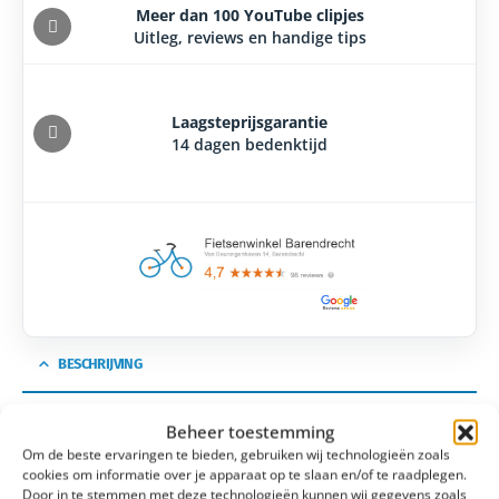
Meer dan 100 YouTube clipjes
Uitleg, reviews en handige tips
Laagsteprijsgarantie
14 dagen bedenktijd
BESCHRIJVING
Beheer toestemming
SKS Airkompressor Compact
Om de beste ervaringen te bieden, gebruiken wij technologieën zoals
10.0
cookies om informatie over je apparaat op te slaan en/of te raadplegen.
Door in te stemmen met deze technologieën kunnen wij gegevens zoals