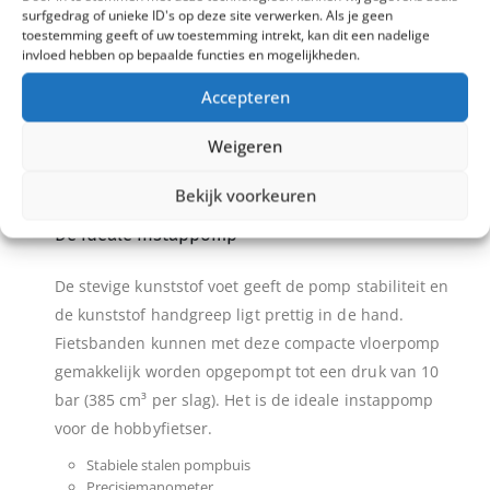
surfgedrag of unieke ID's op deze site verwerken. Als je geen
Solide vloerpomp voor airpower
toestemming geeft of uw toestemming intrekt, kan dit een nadelige
invloed hebben op bepaalde functies en mogelijkheden.
Degelijk: de SKS AIRKOMPRESSOR COMPACT 10.0
Accepteren
vloerpomp maakt indruk met een stabiele stalen
pompbuis, een goed afleesbare precisiemanometer en
Weigeren
de verbeterde MULTI VALVE kop “MV EASY” voor alle
soorten ventielen.
Bekijk voorkeuren
De ideale instappomp
De stevige kunststof voet geeft de pomp stabiliteit en
de kunststof handgreep ligt prettig in de hand.
Fietsbanden kunnen met deze compacte vloerpomp
gemakkelijk worden opgepompt tot een druk van 10
bar (385 cm³ per slag). Het is de ideale instappomp
voor de hobbyfietser.
Stabiele stalen pompbuis
Precisiemanometer