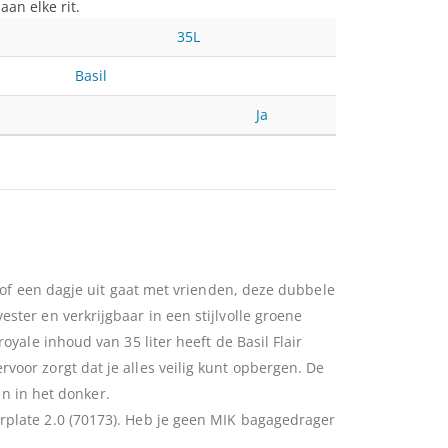
an elke rit.
35L
Basil
Ja
t of een dagje uit gaat met vrienden, deze dubbele
ster en verkrijgbaar in een stijlvolle groene
oyale inhoud van 35 liter heeft de Basil Flair
voor zorgt dat je alles veilig kunt opbergen. De
en in het donker.
erplate 2.0 (70173). Heb je geen MIK bagagedrager