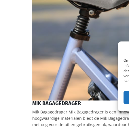
Om 
inf
dez
ver
nad
MIK BAGAGEDRAGER
Mik Bagagedrager Mik Bagagedrager is een innovati
hoogwaardige materialen biedt de Mik Bagagedrag
met oog voor detail en gebruiksgemak, waardoor h