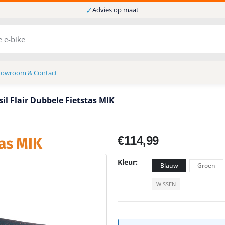
✓
Advies op maat
howroom & Contact
sil Flair Dubbele Fietstas MIK
€
114,99
tas MIK
Kleur
Blauw
Groen
WISSEN