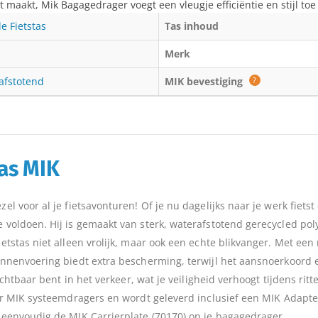
aakt, Mik Bagagedrager voegt een vleugje efficiëntie en stijl toe a
e Fietstas
Tas inhoud
Merk
afstotend
MIK bevestiging
?
tas MIK
el voor al je fietsavonturen! Of je nu dagelijks naar je werk fiets
 voldoen. Hij is gemaakt van sterk, waterafstotend gerecycled polye
etstas niet alleen vrolijk, maar ook een echte blikvanger. Met een r
innenvoering biedt extra bescherming, terwijl het aansnoerkoord er
zichtbaar bent in het verkeer, wat je veiligheid verhoogt tijdens ritt
voor MIK systeemdragers en wordt geleverd inclusief een MIK Adapt
r eenvoudig de MIK Carrierplate (70170) op je bagagedrager.