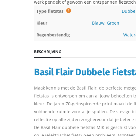
werk pendelt of gewoon een ontspannen fietstocht m
Type fietstas
?
Dubbel
Kleur
Blauw
,
Groen
Regenbestendig
Water
BESCHRIJVING
Basil Flair Dubbele Fiets
Maak kennis met de Basil Flair, de perfecte metgez
fietstas is ontworpen om aan al jouw behoeften te
kleur. De jaren 70-geïnspireerde print maakt de fi
voldoende ruimte voor al je spullen. De stevige b
reflectie op alle zijden zorgt ervoor dat je beter 
De Basil Flair dubbele fietstas MIK is geschikt 
op je (elektrische) fiets? Geen probleem! Montee