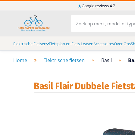
★
Google reviews 4.7
Elektrische Fietsen
Fietsplan en Fiets Leasen
Accessoires
Over Ons
S
Home
Elektrische fietsen
Basil
Ba
Basil Flair Dubbele Fiets