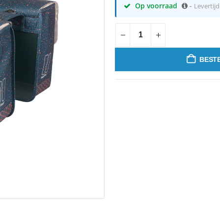
Op voorraad
-
Levertij
BESTE