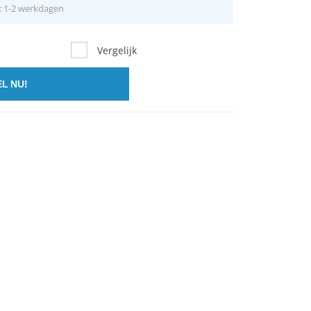
d: 1-2 werkdagen
Vergelijk
L NU!