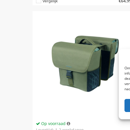
€
64,9
Vergelijk
Om 
inf
dez
ver
nad
Op voorraad
Levertijd: 1-2 werkdagen