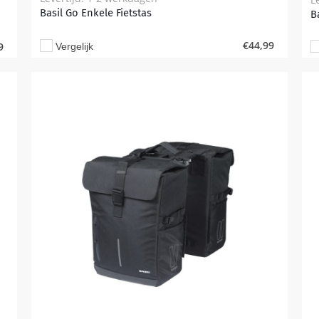
Basil Go Enkele Fietstas
B
€
44,99
9
Vergelijk