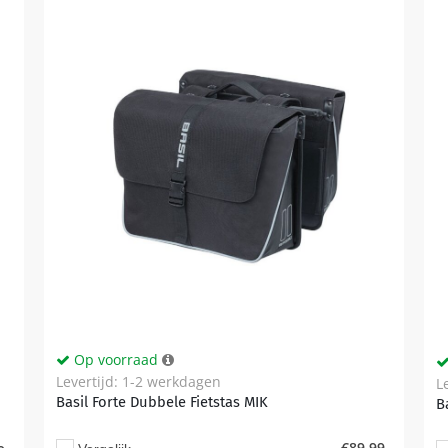
Op voorraad
Levertijd: 1-2 werkdagen
L
Basil Forte Dubbele Fietstas MIK
B
€
89,99