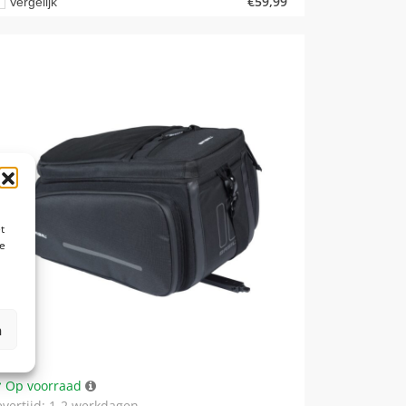
€
59,99
Vergelijk
t
te
n
Op voorraad
evertijd: 1-2 werkdagen