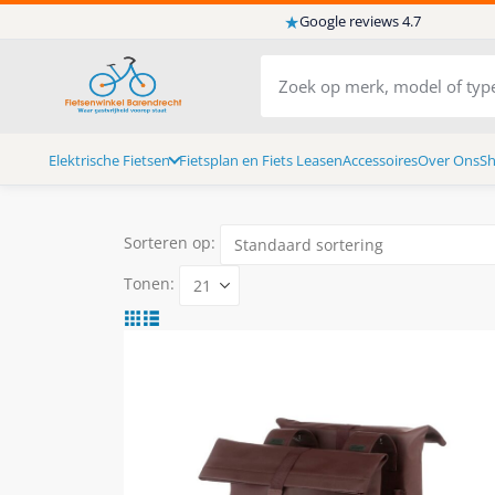
★
Google reviews 4.7
Elektrische Fietsen
Fietsplan en Fiets Leasen
Accessoires
Over Ons
S
Sorteren op:
Tonen: