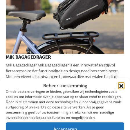
MIK BAGAGEDRAGER
Mik Bagagedrager Mik Bagagedrager is een innovatief en stijlvol
fietsaccessoire dat functionaliteit en design naadloos combineert.
Met een eigentijds ontwerp en hoogwaardige materialen biedt de
Mik Bagagedrager een duurzame en praktische oplossing voor het
Beheer toestemming
vervoeren van bagage op je fiets. De bagagedrager is ontworpen
Om de beste ervaringen te bieden, gebruiken wij technologieën zoals
met oog voor detail en gebruiksgemak, waardoor het eenvoudig is
cookies om informatie over je apparaat op te slaan en/of te raadplegen.
om tassen, manden en andere lading veilig te bevestigen. Of je nu
Door in te stemmen met deze technologieën kunnen wij gegevens zoals
boodschappen doet, naar het werk pendelt of gewoon een
surfgedrag of unieke ID's op deze site verwerken. Als je geen
ontspannen fietstocht maakt, Mik Bagagedrager voegt een vleugje
toestemming geeft of uw toestemming intrekt, kan dit een nadelige
efficiëntie en stijl toe aan elke rit.
invloed hebben op bepaalde functies en mogelijkheden.
Type fietstas
?
Dubbele Fietstas
Accepteren