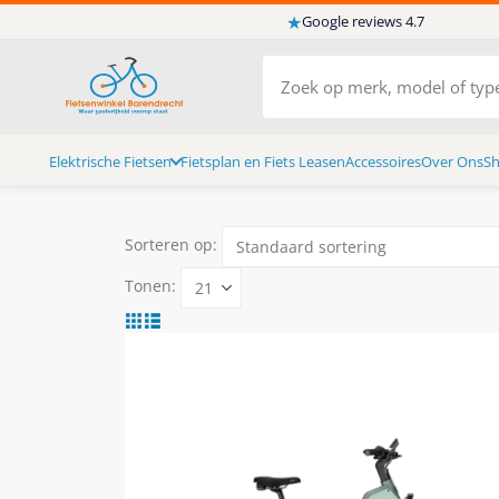
★
Google reviews 4.7
Elektrische Fietsen
Fietsplan en Fiets Leasen
Accessoires
Over Ons
S
Sorteren op:
Tonen: