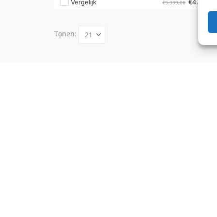
€
4.999,0
Vergelijk
€
5.399,00
Tonen: