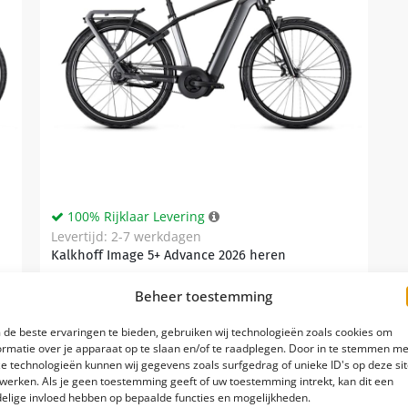
100% Rijklaar Levering
Levertijd: 2-7 werkdagen
Kalkhoff Image 5+ Advance 2026 heren
Riemaandrijving
Beheer toestemming
Bosch Perf. Line PX 90 Nm
de beste ervaringen te bieden, gebruiken wij technologieën zoals cookies om
ormatie over je apparaat op te slaan en/of te raadplegen. Door in te stemmen me
Traploos
e technologieën kunnen wij gegevens zoals surfgedrag of unieke ID's op deze si
werken. Als je geen toestemming geeft of uw toestemming intrekt, kan dit een
elige invloed hebben op bepaalde functies en mogelijkheden.