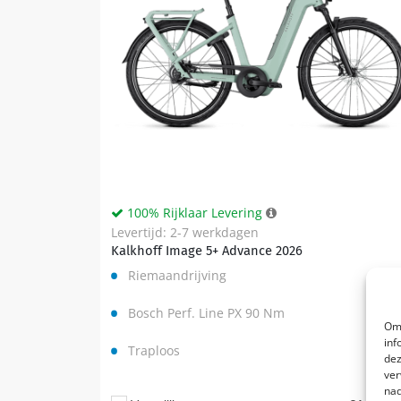
100% Rijklaar Levering
Levertijd: 2-7 werkdagen
Kalkhoff Image 5+ Advance 2026
Riemaandrijving
Bosch Perf. Line PX 90 Nm
Om 
inf
Traploos
dez
ver
nad