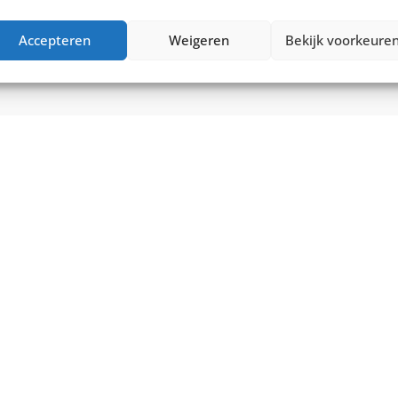
0
€
4.999,00
Vergelijk
€
5.399,00
Accepteren
Weigeren
Bekijk voorkeure