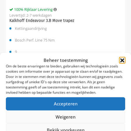
100% Rijklaar Levering
Levertijd: 2-7 werkdagen
Kalkhoff Endeavour 3.B Move trapez
Kettingaandrijving
Bosch Perf. Line 75 Nm
9
Beheer toestemming
Om de beste ervaringen te bieden, gebruiken wij technologieën zoals
Vergelijk
cookies om informatie over je apparaat op te slaan en/of te raadplegen.
€
2.499,00
Door in te stemmen met deze technologieën kunnen wij gegevens zoals
€
3.449,00
surfgedrag of unieke ID's op deze site verwerken. Als je geen
toestemming geeft of uw toestemming intrekt, kan dit een nadelige
invloed hebben op bepaalde functies en mogelijkheden.
Accepteren
Weigeren
Bekijk voorkeuren