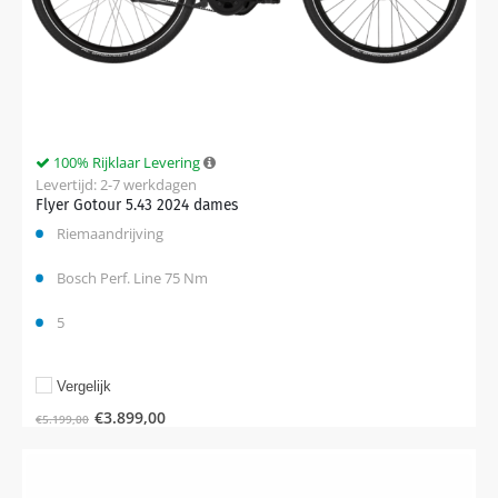
100% Rijklaar Levering
Levertijd: 2-7 werkdagen
Flyer Gotour 5.43 2024 dames
Riemaandrijving
Bosch Perf. Line 75 Nm
5
Vergelijk
€
3.899,00
€
5.199,00