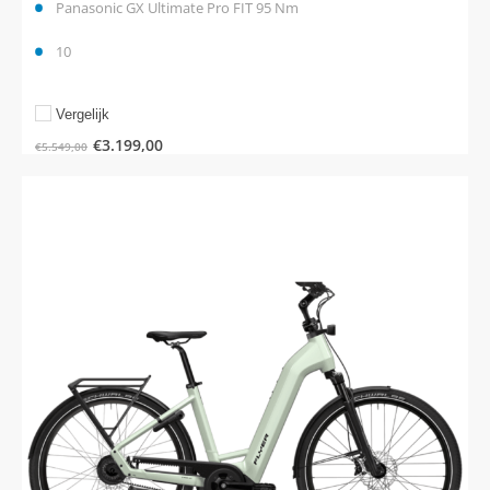
Panasonic GX Ultimate Pro FIT 95 Nm
10
Vergelijk
€
3.199,00
€
5.549,00