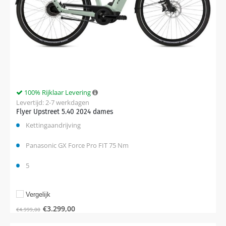
100% Rijklaar Levering
Levertijd: 2-7 werkdagen
Flyer Upstreet 5.40 2024 dames
Kettingaandrijving
Panasonic GX Force Pro FIT 75 Nm
5
Vergelijk
€
3.299,00
€
4.999,00