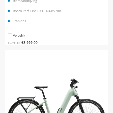
Riemaandrijving
Bosch Perf. Line CX GEN4 85 Nm
Traploos
Vergelijk
€
3.999,00
€
5.699,00