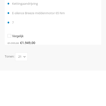
Kettingaandrijving
E-silence Breeze middenmotor 65 Nm
7
Vergelijk
€
1.949,00
€
1.999,00
Tonen: