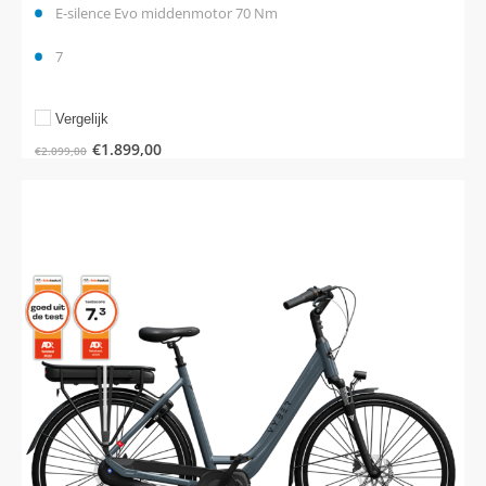
E-silence Evo middenmotor 70 Nm
7
Vergelijk
€
1.899,00
€
2.099,00