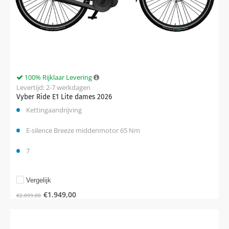
100% Rijklaar Levering
Levertijd: 2-7 werkdagen
Vyber Ride E1 Lite dames 2026
Kettingaandrijving
E-silence Breeze middenmotor 65 Nm
7
Vergelijk
€
1.949,00
€
2.099,00