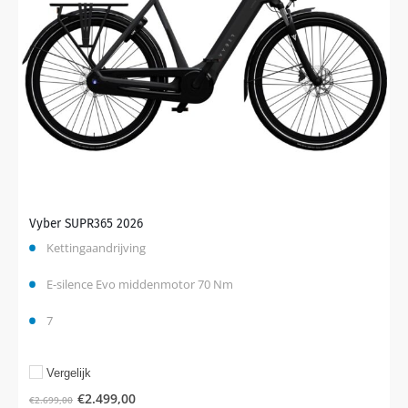
Vyber SUPR365 2026
Kettingaandrijving
E-silence Evo middenmotor 70 Nm
7
Vergelijk
€
2.499,00
€
2.699,00