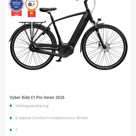
Vyber Ride E1 Pro heren 2026
Kettingaandrijving
E-silence Comfort+ middenmotor 80 Nm
7