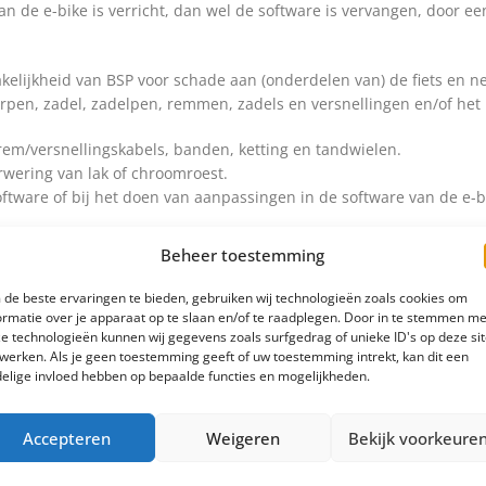
 de e-bike is verricht, dan wel de software is vervangen, door een
rakelijkheid van BSP voor schade aan (onderdelen van) de fiets en 
uurpen, zadel, zadelpen, remmen, zadels en versnellingen en/of he
 rem/versnellingskabels, banden, ketting en tandwielen.
rwering van lak of chroomroest.
software of bij het doen van aanpassingen in de software van de e
Beheer toestemming
de beste ervaringen te bieden, gebruiken wij technologieën zoals cookies om
erdelen, waarvan door BSP is vastgesteld dat sprake is van een ma
ormatie over je apparaat op te slaan en/of te raadplegen. Door in te stemmen me
. Eventuele kosten van (de)montage zijn in de eerste twee jaar v
e technologieën kunnen wij gegevens zoals surfgedrag of unieke ID's op deze si
werken. Als je geen toestemming geeft of uw toestemming intrekt, kan dit een
elige invloed hebben op bepaalde functies en mogelijkheden.
rdelen van en naar BSP komen voor rekening van de eigenaar, tenzi
n aanmerking komt en het origineel is niet meer leverbaar, dan zo
Accepteren
Weigeren
Bekijk voorkeure