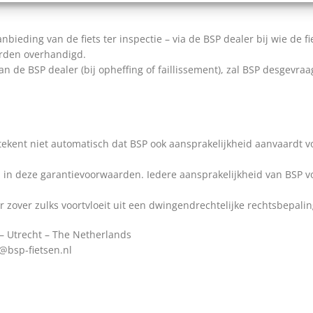
ieding van de fiets ter inspectie – via de BSP dealer bij wie de fie
orden overhandigd.
 van de BSP dealer (bij opheffing of faillissement), zal BSP desge
ekent niet automatisch dat BSP ook aansprakelijkheid aanvaardt v
n in deze garantievoorwaarden. Iedere aansprakelijkheid van BSP vo
r zover zulks voortvloeit uit een dwingendrechtelijke rechtsbepalin
 – Utrecht – The Netherlands
o@bsp-fietsen.nl