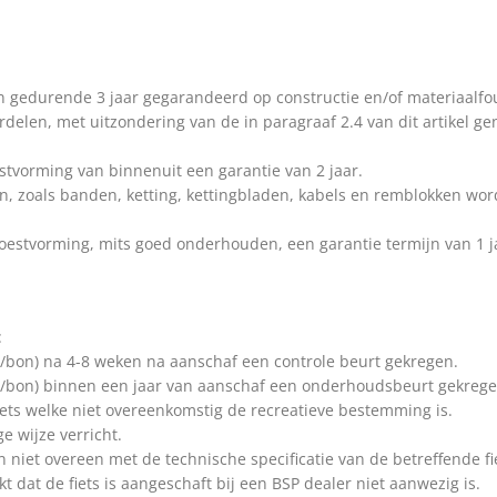
 gedurende 3 jaar gegarandeerd op constructie en/of materiaalfo
rdelen, met uitzondering van de in paragraaf 2.4 van dit artikel 
estvorming van binnenuit een garantie van 2 jaar.
jn, zoals banden, ketting, kettingbladen, kabels en remblokken wor
roestvorming, mits goed onderhouden, een garantie termijn van 1 j
:
ur/bon) na 4-8 weken na aanschaf een controle beurt gekregen.
uur/bon) binnen een jaar van aanschaf een onderhoudsbeurt gekrege
fiets welke niet overeenkomstig de recreatieve bestemming is.
e wijze verricht.
et overeen met de technische specificatie van de betreffende fie
t dat de fiets is aangeschaft bij een BSP dealer niet aanwezig is.