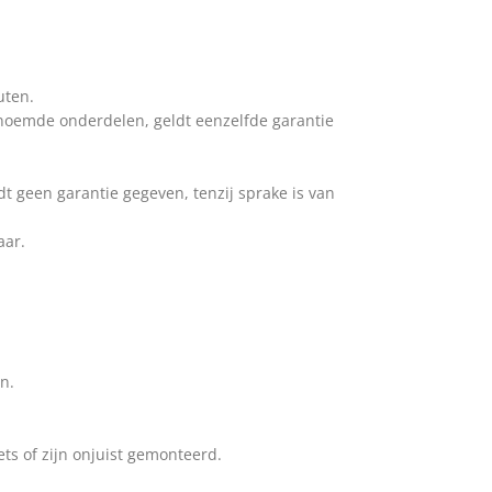
uten.
genoemde onderdelen, geldt eenzelfde garantie
dt geen garantie gegeven, tenzij sprake is van
aar.
n.
ts of zijn onjuist gemonteerd.