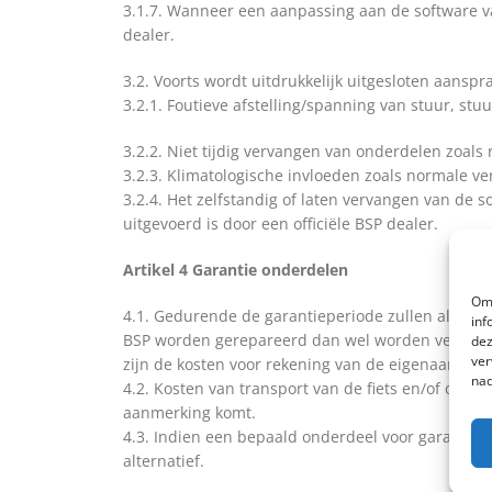
3.1.7. Wanneer een aanpassing aan de software van
dealer.
3.2. Voorts wordt uitdrukkelijk uitgesloten aansp
3.2.1. Foutieve afstelling/spanning van stuur, st
3.2.2. Niet tijdig vervangen van onderdelen zoals
3.2.3. Klimatologische invloeden zoals normale ve
3.2.4. Het zelfstandig of laten vervangen van de 
uitgevoerd is door een officiële BSP dealer.
Artikel 4 Garantie onderdelen
Om 
4.1. Gedurende de garantieperiode zullen alle ond
inf
BSP worden gerepareerd dan wel worden vervangen
dez
ver
zijn de kosten voor rekening van de eigenaar.
nad
4.2. Kosten van transport van de fiets en/of onde
aanmerking komt.
4.3. Indien een bepaald onderdeel voor garantie i
alternatief.