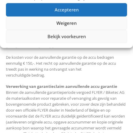
https://www.FLYERfietsen.nl/garantievoorwaarden/
Accepteren
De aanvullende garantie op de accu verlengd de garantietermijn op
de werking van de accu van 2 jaar naar 5 jaar gerekend vanaf de
Weigeren
aankoopdatum. Een accu is een slijtage
onderdeel en de slijtage als zodanig (vermindering van capaciteit)
Bekijk voorkeuren
valt niet onder de aanvullende garantie evenals beschadiging ten
gevolge van onzorgvuldig gebruik .
De kosten voor de aanvullende garantie op de accu bedragen
eenmalig € 150,-. Het recht op aanvullende garantie op de accu
treedt pas in werking na ontvangst van het
verschuldigde bedrag.
Verwerking van garantieclaim aanvullende accu garantie
Binnen de aanvullende garantieperiode vergoed FLYER / Biketec AG
de materiaalkosten voor reparatie of vervanging als gevolg van
bovengenoemde product gebreken, voor zover deze zijn behandeld
door een officiële FLYER dealer in Nederland of Belgie en op
voorwaarde dat de FLYER accu duidelijk geïdentificeerd kan worden
(aanleveren originele accu, opgave accunummer en kopie originele
aankoop bon waarop het gevraagde accunummer wordt vermeld