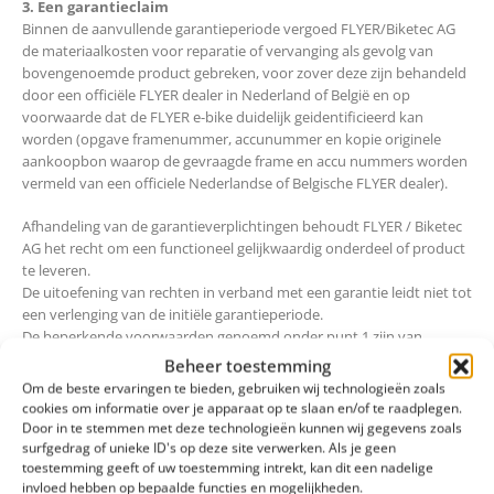
3. Een garantieclaim
Binnen de aanvullende garantieperiode vergoed FLYER/Biketec AG
de materiaalkosten voor reparatie of vervanging als gevolg van
bovengenoemde product gebreken, voor zover deze zijn behandeld
door een officiële FLYER dealer in Nederland of België en op
voorwaarde dat de FLYER e-bike duidelijk geidentificieerd kan
worden (opgave framenummer, accunummer en kopie originele
aankoopbon waarop de gevraagde frame en accu nummers worden
vermeld van een officiele Nederlandse of Belgische FLYER dealer).
Afhandeling van de garantieverplichtingen behoudt FLYER / Biketec
AG het recht om een functioneel gelijkwaardig onderdeel of product
te leveren.
De uitoefening van rechten in verband met een garantie leidt niet tot
een verlenging van de initiële garantieperiode.
De beperkende voorwaarden genoemd onder punt 1 zijn van
toepassing bij de verwerking van garantieclaims.
Beheer toestemming
Om de beste ervaringen te bieden, gebruiken wij technologieën zoals
4. Aanvullende garantie op de accu
cookies om informatie over je apparaat op te slaan en/of te raadplegen.
FLYER Benelux biedt de mogelijkheid om een bij een officiële FLYER-
Door in te stemmen met deze technologieën kunnen wij gegevens zoals
dealer in Nederland of België aangekochte FLYER e-bike binnen
surfgedrag of unieke ID's op deze site verwerken. Als je geen
maximaal 3 maanden na aankoop een
toestemming geeft of uw toestemming intrekt, kan dit een nadelige
invloed hebben op bepaalde functies en mogelijkheden.
aanvullende garantie af te sluiten op de accu via de website